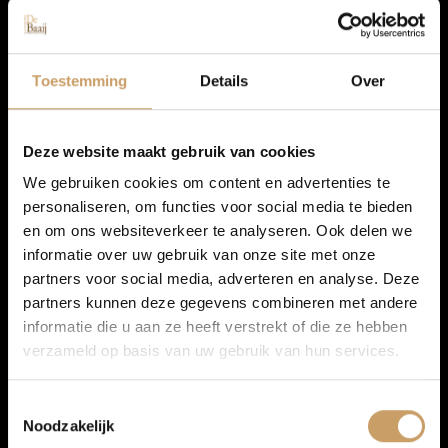
LED koplampen
Elektrisch glazen panorama-dak
Autolease
Buitenspiegels in carrosseriekleur
Toestemming
Details
Over
Buitenspiegels verwarmbaar
Parkeersensor achter
Financiering
Deze website maakt gebruik van cookies
TOON MEER
We gebruiken cookies om content en advertenties te
personaliseren, om functies voor social media te bieden
Autoverzekeringen
en om ons websiteverkeer te analyseren. Ook delen we
informatie over uw gebruik van onze site met onze
partners voor social media, adverteren en analyse. Deze
Verkoop
partners kunnen deze gegevens combineren met andere
informatie die u aan ze heeft verstrekt of die ze hebben
verzameld op basis van uw gebruik van hun services.
Auto onderhoud
Toestemmingsselectie
Noodzakelijk
Over Autobedrijf De Baaij