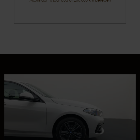
Maximaal 10 jaar oud of 200.000 km gereden