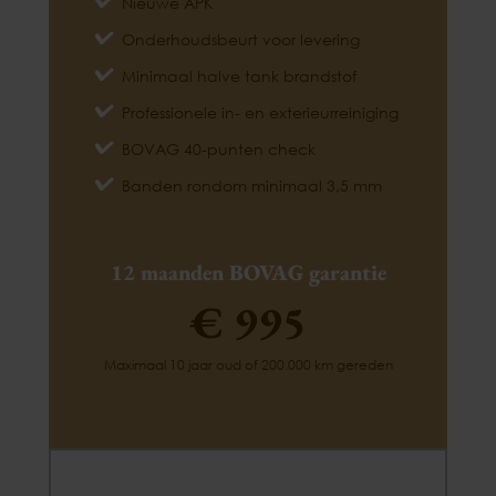
Nieuwe APK
Onderhoudsbeurt voor levering
Minimaal halve tank brandstof
Professionele in- en exterieurreiniging
BOVAG 40-punten check
Banden rondom minimaal 3,5 mm
12 maanden BOVAG garantie
€ 995
Maximaal 10 jaar oud of 200.000 km gereden