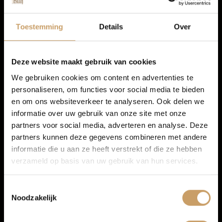
Autolease
Navigatiesysteem full map
Toestemming
Details
Over
Radio
Multimedia-voorbereiding
Financiering
Deze website maakt gebruik van cookies
We gebruiken cookies om content en advertenties te
personaliseren, om functies voor social media te bieden
Autoverzekeringen
en om ons websiteverkeer te analyseren. Ook delen we
informatie over uw gebruik van onze site met onze
partners voor social media, adverteren en analyse. Deze
Verkoop
partners kunnen deze gegevens combineren met andere
informatie die u aan ze heeft verstrekt of die ze hebben
verzameld op basis van uw gebruik van hun services.
Auto onderhoud
Toestemmingsselectie
Noodzakelijk
Over Autobedrijf De Baaij