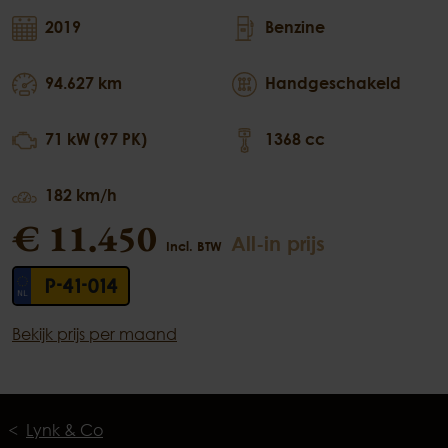
2019
Benzine
94.627 km
Handgeschakeld
71 kW (97 PK)
1368 cc
182 km/h
€ 11.450
All-in prijs
Incl. BTW
P-41-014
Bekijk prijs per maand
Lynk & Co