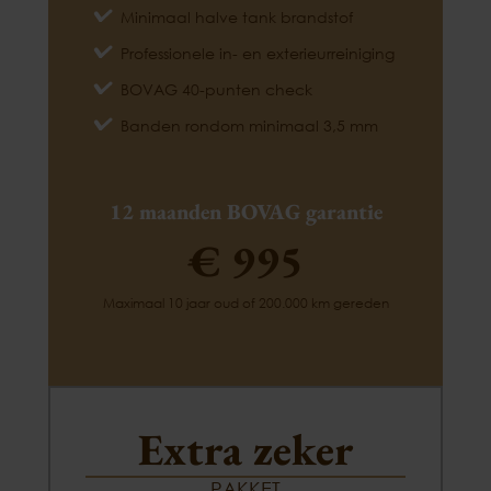
Minimaal halve tank brandstof
Professionele in- en exterieurreiniging
BOVAG 40-punten check
Banden rondom minimaal 3,5 mm
12 maanden BOVAG garantie
€ 995
Maximaal 10 jaar oud of 200.000 km gereden
Extra zeker
PAKKET