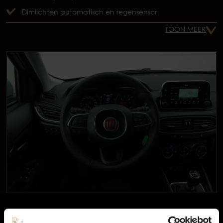
Dimlichten automatisch en regensensor
TOON MEER
Occasions
Infotainment