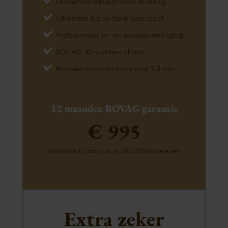
Onderhoudsbeurt voor levering
Minimaal halve tank brandstof
Professionele in- en exterieurreiniging
BOVAG 40-punten check
Banden rondom minimaal 3,5 mm
12 maanden BOVAG garantie
€ 995
Maximaal 10 jaar oud of 200.000 km gereden
Extra zeker