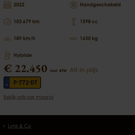
2022
Handgeschakeld
103.679 km
1598 cc
189 km/h
1650 kg
Hybride
€ 22.450
All-in prijs
Incl. BTW
P-772-DT
Bekijk prijs per maand
Lynk & Co