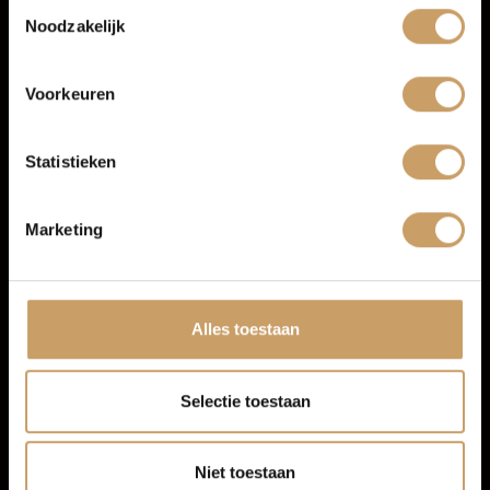
Toestemmingsselectie
Noodzakelijk
Navigatiesysteem full map
Over Autobedrijf De Baaij
Radio
Voorkeuren
Spraakbediening
Blogs
Multimedia-voorbereiding
Statistieken
Contact
Marketing
Afleverpakketten
Alles toestaan
Selectie toestaan
Niet toestaan