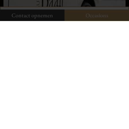
Onze occasions
Contact opnemen
Contact opnemen
Occasions
Neem contact op
Aldenhof 11-01
6537 AC Nijmegen
024-3440424