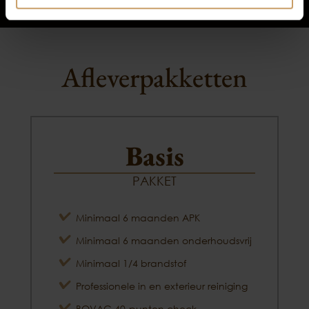
Afleverpakketten
Basis
PAKKET
Minimaal 6 maanden APK
Minimaal 6 maanden onderhoudsvrij
Minimaal 1/4 brandstof
Professionele in en exterieur reiniging
BOVAG 40-punten check