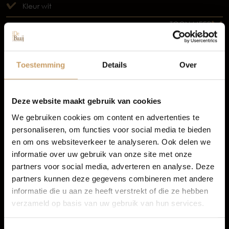
Kleur wit
Occasions
TOON MEER
Autolease
Toestemming
Details
Over
Financiering
Deze website maakt gebruik van cookies
We gebruiken cookies om content en advertenties te
personaliseren, om functies voor social media te bieden
Autoverzekeringen
en om ons websiteverkeer te analyseren. Ook delen we
informatie over uw gebruik van onze site met onze
partners voor social media, adverteren en analyse. Deze
Verkoop
partners kunnen deze gegevens combineren met andere
informatie die u aan ze heeft verstrekt of die ze hebben
verzameld op basis van uw gebruik van hun services.
Auto onderhoud
Infotainment