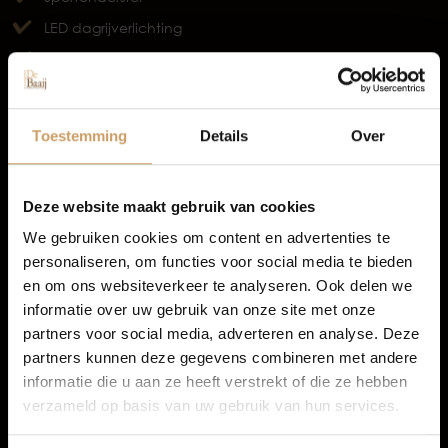
LED dagrijverlichting
Occasions
Elektrisch bedienbare achterklep
TOON MEER
Autolease
Toestemming
Details
Over
Financiering
Deze website maakt gebruik van cookies
We gebruiken cookies om content en advertenties te
personaliseren, om functies voor social media te bieden
Autoverzekeringen
en om ons websiteverkeer te analyseren. Ook delen we
informatie over uw gebruik van onze site met onze
partners voor social media, adverteren en analyse. Deze
Verkoop
partners kunnen deze gegevens combineren met andere
informatie die u aan ze heeft verstrekt of die ze hebben
verzameld op basis van uw gebruik van hun services.
Auto onderhoud