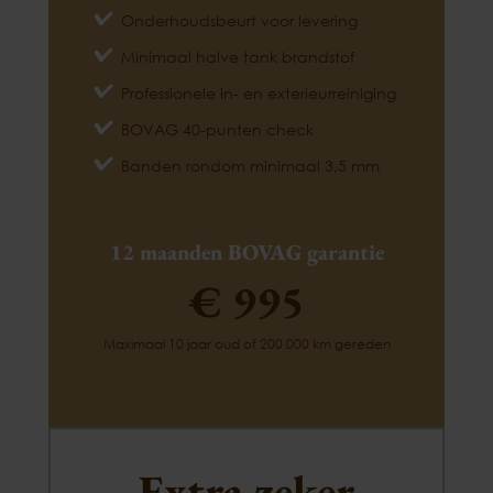
Onderhoudsbeurt voor levering
Minimaal halve tank brandstof
Professionele in- en exterieurreiniging
BOVAG 40-punten check
Banden rondom minimaal 3,5 mm
12 maanden BOVAG garantie
€ 995
Maximaal 10 jaar oud of 200.000 km gereden
Extra zeker