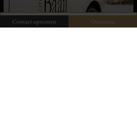
Onze occasions
Contact opnemen
Contact opnemen
Occasions
Neem contact op
Aldenhof 11-01
6537 AC Nijmegen
024-3440424