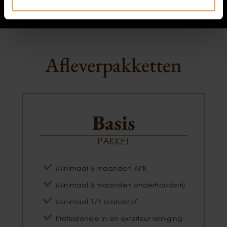
Afleverpakketten
Basis
PAKKET
Minimaal 6 maanden APK
Minimaal 6 maanden onderhoudsvrij
Minimaal 1/4 brandstof
Professionele in en exterieur reiniging