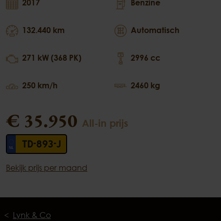
2017
Benzine
132.440 km
Automatisch
271 kW (368 PK)
2996 cc
250 km/h
2460 kg
€ 35.950
All-in prijs
TD-893-J
Bekijk prijs per maand
Lynk & Co