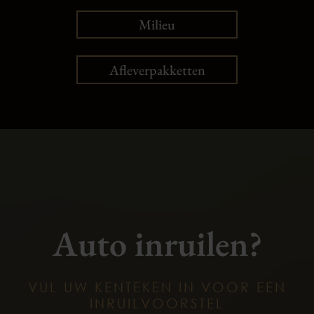
Milieu
Afleverpakketten
Auto inruilen?
VUL UW KENTEKEN IN VOOR EEN
INRUILVOORSTEL