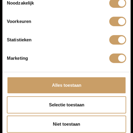
Noodzakelijk
Over Autobedrijf De Baaij
Navigatiesysteem full map
Multimedia-voorbereiding
Voorkeuren
Stuurwiel multifunctioneel
Blogs
Statistieken
Contact
Marketing
Afleverpakketten
Alles toestaan
Selectie toestaan
Niet toestaan