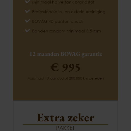
Minimaal halve tank brandstof
Professionele in- en exterieurreiniging
BOVAG 40-punten check
Banden rondom minimaal 3,5 mm
12 maanden BOVAG garantie
€ 995
Maximaal 10 jaar oud of 200.000 km gereden
Extra zeker
PAKKET