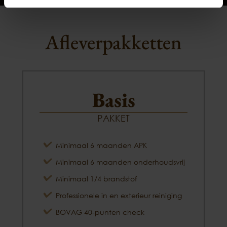
Afleverpakketten
Basis
PAKKET
Minimaal 6 maanden APK
Minimaal 6 maanden onderhoudsvrij
Minimaal 1/4 brandstof
Professionele in en exterieur reiniging
BOVAG 40-punten check