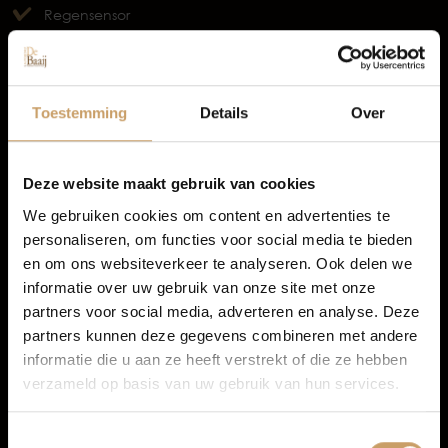
Regensensor
Occasions
TOON MEER
Autolease
Toestemming
Details
Over
Financiering
Deze website maakt gebruik van cookies
We gebruiken cookies om content en advertenties te
personaliseren, om functies voor social media te bieden
Autoverzekeringen
en om ons websiteverkeer te analyseren. Ook delen we
informatie over uw gebruik van onze site met onze
partners voor social media, adverteren en analyse. Deze
Verkoop
partners kunnen deze gegevens combineren met andere
informatie die u aan ze heeft verstrekt of die ze hebben
verzameld op basis van uw gebruik van hun services.
Auto onderhoud
Infotainment
Toestemmingsselectie