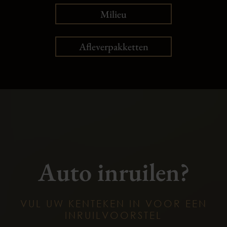
Milieu
Afleverpakketten
Auto inruilen?
VUL UW KENTEKEN IN VOOR EEN
INRUILVOORSTEL