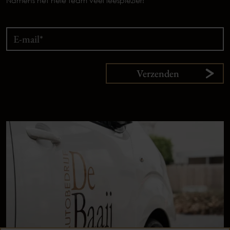
Namens het hele team veel leesplezier!
Verzenden
9,
1
klanten
vertellen
Plan uw onderhoud