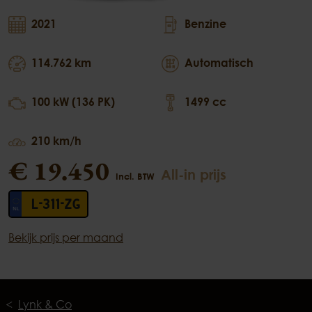
2021
Benzine
114.762 km
Automatisch
100 kW (136 PK)
1499 cc
210 km/h
€ 19.450
All-in prijs
Incl. BTW
L-311-ZG
Bekijk prijs per maand
Lynk & Co