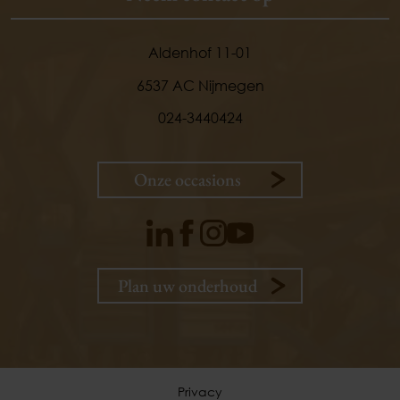
Aldenhof 11-01
6537 AC Nijmegen
024-3440424
Onze occasions
Plan uw onderhoud
9,
1
klanten
vertellen
Privacy