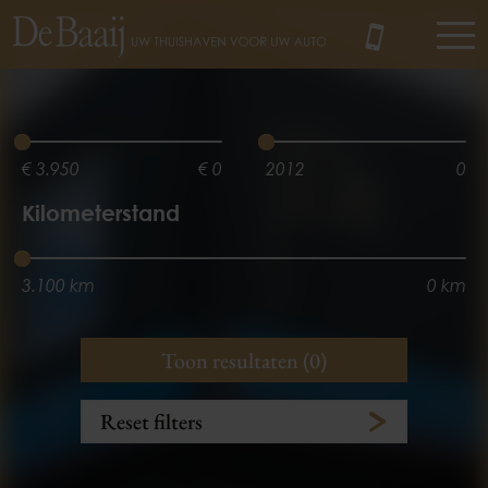
MENU
€ 3.950
€ 0
2012
0
Kilometerstand
3.100 km
0 km
Vermogen
Aantal zitplaatsen
Toon resultaten (0)
0 kw
3 zitplaats(en)
5 zitplaats(en)
0 kw
Reset filters