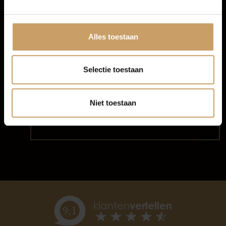
Afleverpakketten
Alles toestaan
Kun je jouw ideale auto niet vinden? Wij
zoeken hem voor je! Geef je wensen
door en wij gaan op zoek naar de
Selectie toestaan
perfecte match.
Niet toestaan
Start zoekopdracht
klanten
vertellen
9,
1