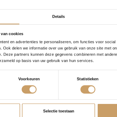
Occasions
Auto onderh
oor jouw Lynk & Co
Details
elangrijk dat je met vertrouwen instapt. Daarom kun je bij
en uit verschillende
afleverpakketten
. Zo bepaal je zelf
Autolease
Over Autobed
ie je wilt.
 van cookies
een Lynk & Co occasion
ent en advertenties te personaliseren, om functies voor social
Financiering
Blogs
. Ook delen we informatie over uw gebruik van onze site met on
 bij je past? Plan dan eenvoudig een proefrit bij
e. Deze partners kunnen deze gegevens combineren met andere i
elf hoe soepel de auto optrekt, hoe stil elektrisch rijden
ng passen bij jouw dagelijkse gebruik.
erzameld op basis van uw gebruik van hun services.
erzekeringen
Contact
jd om alles rustig met je door te nemen. Zo kun je goed
de juiste keuze is.
Voorkeuren
Statistieken
Verkoop
Afleverpakke
Selectie toestaan