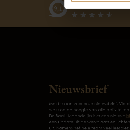
klanten
vertellen
9,
1
Nieuwsbrief
Meld u aan voor onze nieuwsbrief. Via
we u op de hoogte van alle activiteiten
De Baaij. Maandelijks is er een nieuwe
b
een update uit de werkplaats en lichte
uit. Namens het hele team veel leesplezi