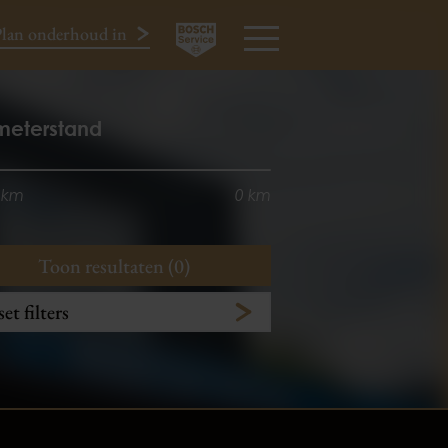
lan onderhoud in
024-3440424
MENU
meterstand
 km
0 km
Toon resultaten (0)
et filters