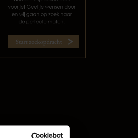
voor je! Geef je wensen door
en wij gaan op zoek naar
de perfecte match.
Start zoekopdracht