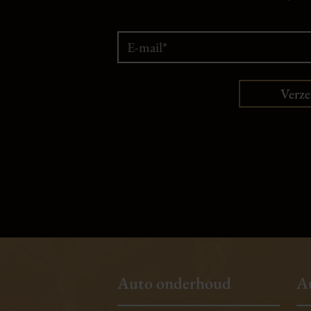
Verz
Auto onderhoud
A