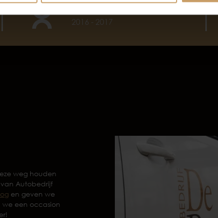
autobedrijf van het jaar
2016 - 2017
 deze weg houden
 van Autobedrijf
log
en geven we
n we een occasion
er!