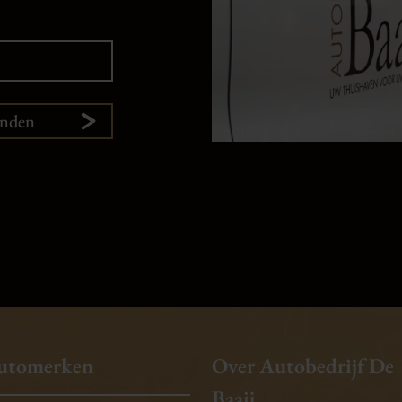
enden
utomerken
Over Autobedrijf De
Baaij