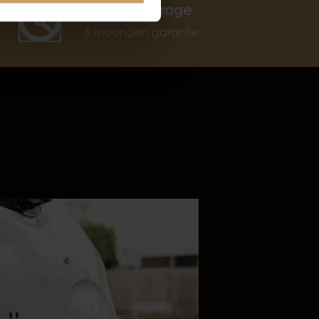
BOVAG garage
6 maanden garantie