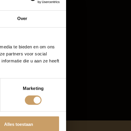
oud
Over
rijf De Baaij
 media te bieden en om ons
ze partners voor social
nformatie die u aan ze heeft
Marketing
tten
Alles toestaan