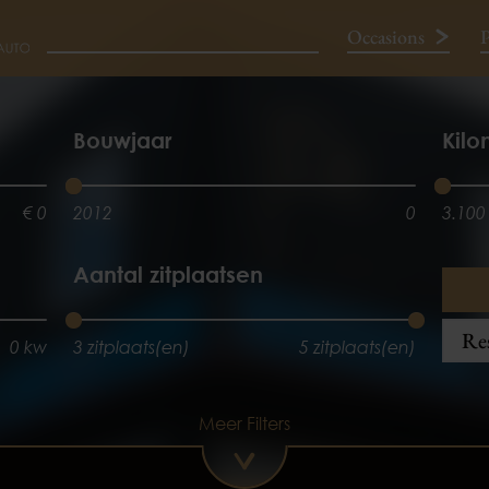
Occasions
P
Neem contact op
Bouwjaar
Kilo
€ 0
2012
0
3.100
Aantal zitplaatsen
Res
0 kw
3 zitplaats(en)
5 zitplaats(en)
Meer Filters