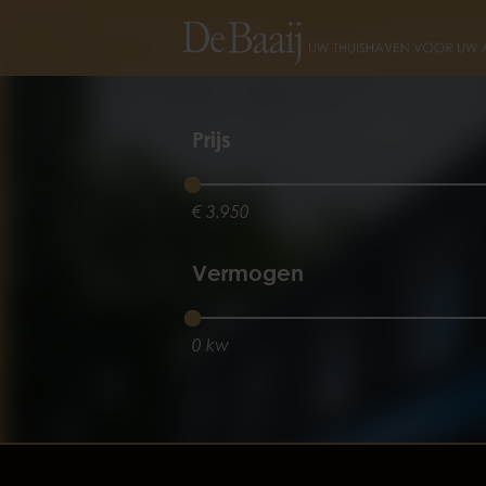
Prijs
€ 3.950
Vermogen
0 kw