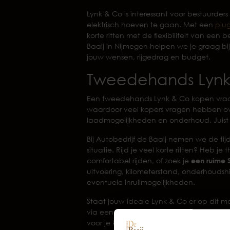
Lynk & Co is interessant voor bestuurders
elektrisch hoeven te gaan. Met een
plug
korte ritten met de flexibiliteit van een
Baaij in Nijmegen helpen we je graag bi
jouw wensen, rijgedrag en budget.
Tweedehands Lynk
Een tweedehands Lynk & Co kopen vraag
waardoor veel kopers vragen hebben ove
laadmogelijkheden en onderhoud. Juist d
Bij Autobedrijf de Baaij nemen we de tij
situatie. Rijd je veel korte ritten? Heb j
comfortabel rijden, of zoek je
een ruime 
uitvoering, kilometerstand, onderhoudshi
eventuele inruilmogelijkheden.
Staat jouw ideale Lynk & Co er op dit m
via een
zoekopdracht
. We denken graa
voor je kunnen vinden.