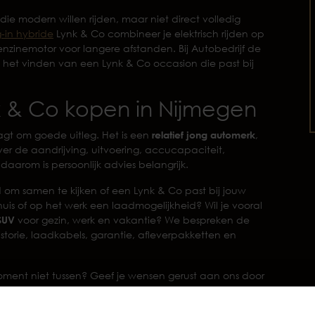
 die modern willen rijden, maar niet direct volledig
-in hybride
Lynk & Co combineer je elektrisch rijden op
 benzinemotor voor langere afstanden. Bij Autobedrijf de
j het vinden van een Lynk & Co occasion die past bij
 & Co kopen in Nijmegen
t om goede uitleg. Het is een
relatief jong automerk
,
r de aandrijving, uitvoering, accucapaciteit,
aarom is persoonlijk advies belangrijk.
d om samen te kijken of een Lynk & Co past bij jouw
e thuis of op het werk een laadmogelijkheid? Wil je vooral
SUV
voor gezin, werk en vakantie? We bespreken de
storie, laadkabels, garantie, afleverpakketten en
oment niet tussen? Geef je wensen gerust aan ons door
g met je mee en kijken of we een passende occasion