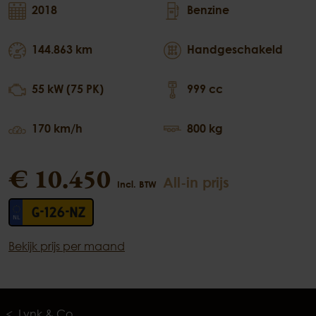
2018
Benzine
144.863 km
Handgeschakeld
55 kW (75 PK)
999 cc
170 km/h
800 kg
€ 10.450
All-in prijs
Incl. BTW
G-126-NZ
Bekijk prijs per maand
Lynk & Co