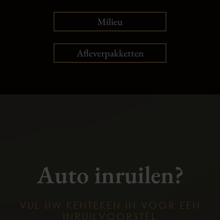
Milieu
Afleverpakketten
Auto inruilen?
VUL UW KENTEKEN IN VOOR EEN
INRUILVOORSTEL