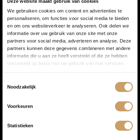
Deze website maakt gebruik van cookies
Infotainment
We gebruiken cookies om content en advertenties te
personaliseren, om functies voor social media te bieden
Autoverzekeringen
Multimedia-voorbereiding
en om ons websiteverkeer te analyseren. Ook delen we
informatie over uw gebruik van onze site met onze
Radio
partners voor social media, adverteren en analyse. Deze
Verkoop
partners kunnen deze gegevens combineren met andere
informatie die u aan ze heeft verstrekt of die ze hebben
verzameld op basis van uw gebruik van hun services.
Auto onderhoud
Toestemmingsselectie
Noodzakelijk
Over Autobedrijf De Baaij
Voorkeuren
Blogs
Statistieken
Contact