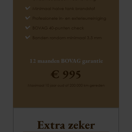
Minimaal halve tank brandstof
Professionele in- en exterieurreiniging
BOVAG 40-punten check
Banden rondom minimaal 3,5 mm
12 maanden BOVAG garantie
€ 995
Maximaal 10 jaar oud of 200.000 km gereden
Extra zeker