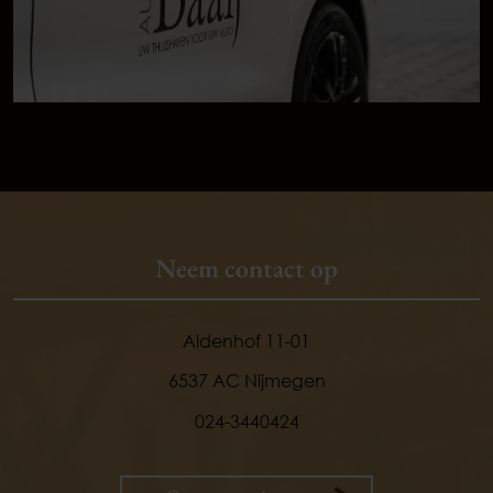
Neem contact op
Aldenhof 11-01
9,
1
6537 AC Nijmegen
024-3440424
klanten
vertellen