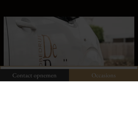
9,
1
klanten
vertellen
Plan uw onderhoud
Onze occasions
Contact opnemen
Contact opnemen
Occasions