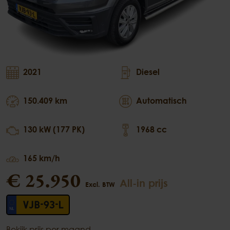
2021
Diesel
150.409 km
Automatisch
130 kW (177 PK)
1968 cc
165 km/h
€ 25.950
All-in prijs
Excl. BTW
VJB-93-L
Bekijk prijs per maand