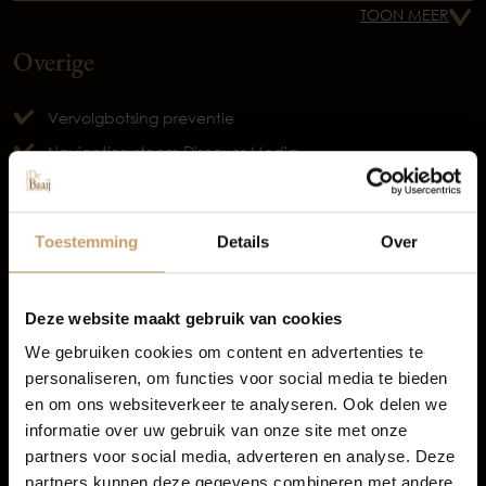
TOON MEER
Overige
Vervolgbotsing preventie
Occasions
Navigatiesysteem Discover Media
Digitale radio ontvangst
stuur multifunctioneel
Autolease
Toestemming
Details
Over
Verwarmbare voorruit
TOON MEER
Financiering
Deze website maakt gebruik van cookies
We gebruiken cookies om content en advertenties te
personaliseren, om functies voor social media te bieden
Autoverzekeringen
en om ons websiteverkeer te analyseren. Ook delen we
informatie over uw gebruik van onze site met onze
partners voor social media, adverteren en analyse. Deze
Verkoop
partners kunnen deze gegevens combineren met andere