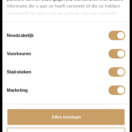
informatie die u aan ze heeft verstrekt of die ze hebben
verzameld op basis van uw gebruik van hun services.
Auto onderhoud
Toestemmingsselectie
Noodzakelijk
Over Autobedrijf De Baaij
Voorkeuren
Infotainment
Blogs
Statistieken
Navigatiesysteem full map
Contact
Radio
Marketing
Afleverpakketten
Alles toestaan