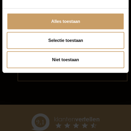
Afleverpakketten
Alles toestaan
Kun je jouw ideale auto niet vinden? Wij
zoeken hem voor je! Geef je wensen
door en wij gaan op zoek naar de
Selectie toestaan
perfecte match.
Niet toestaan
Start zoekopdracht
klanten
vertellen
9,
1