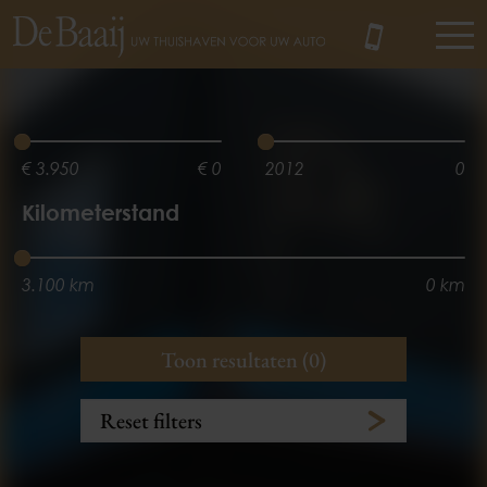
MENU
€ 3.950
€ 0
2012
0
Kilometerstand
3.100 km
0 km
Vermogen
Aantal zitplaatsen
Toon resultaten (0)
0 kw
3 zitplaats(en)
5 zitplaats(en)
0 kw
Reset filters