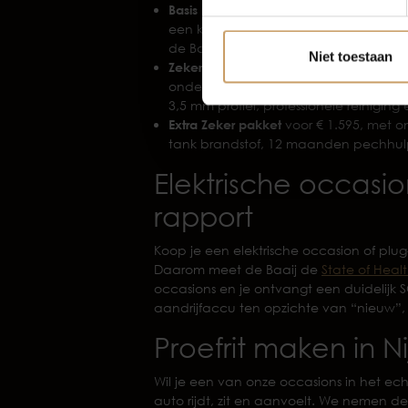
Basis pakket
is altijd inbegrepen en 
een kwart tank brandstof, professio
de Baaij garantie.
Niet toestaan
Zeker pakket
(meest gekozen) kost € 9
onderhoudsbeurt voor levering, mini
3,5 mm profiel, professionele reinig
Extra Zeker pakket
voor € 1.595, met 
tank brandstof, 12 maanden pechhu
Elektrische occasi
rapport
Koop je een elektrische occasion of plu
Daarom meet de Baaij de
State of Heal
occasions en je ontvangt een duidelijk S
aandrijfaccu ten opzichte van “nieuw”, 
Proefrit maken in 
Wil je een van onze occasions in het ech
auto rijdt, zit en aanvoelt. We nemen d