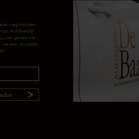
 deze weg houden
 van Autobedrijf
log
en geven we
n we een occasion
er!
enden