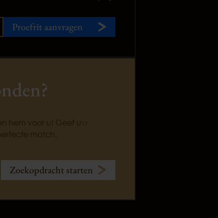
Proefrit aanvragen
onden?
ken hem voor u! Geef uw
perfecte match.
Zoekopdracht starten