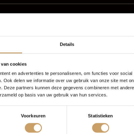
Occasions
Auto onderh
en bij Autobedrijf de
Details
Autolease
Over Autobed
 van cookies
ent en advertenties te personaliseren, om functies voor social
Financiering
Blogs
en wil je vooral zeker weten dat je een betrouwbare
. Ook delen we informatie over uw gebruik van onze site met on
Autobedrijf de Baaij vind je een wisselend aanbod
e. Deze partners kunnen deze gegevens combineren met andere i
t ruime gezinswagens en moderne hybride of elektrische
erzameld op basis van uw gebruik van hun services.
n proefrit maken en rekenen op duidelijke afspraken.
erzekeringen
Contact
tten
Voorkeuren
Statistieken
je occasion? Dan kun je kiezen uit verschillende
Verkoop
Afleverpakke