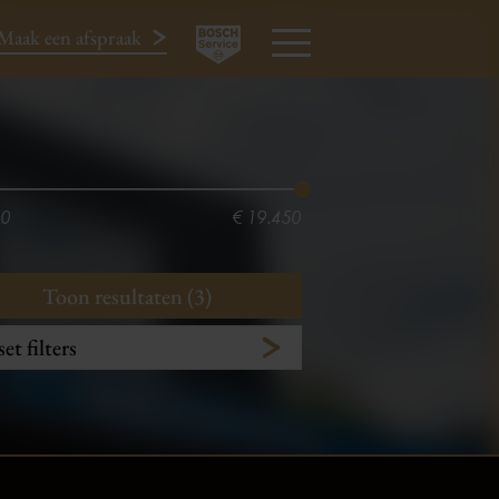
Maak een afspraak
024-3440424
MENU
50
€ 19.450
Toon resultaten (3)
et filters