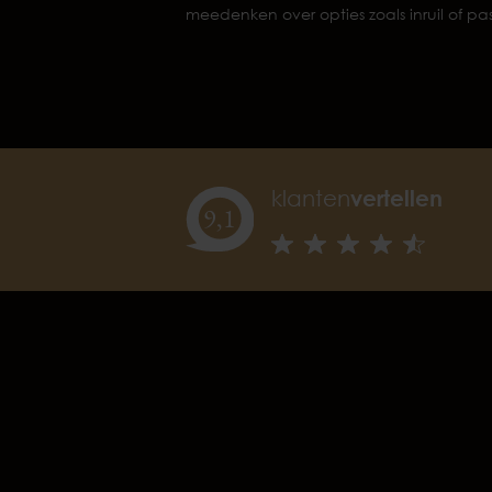
meedenken over opties zoals inruil of 
klanten
vertellen
9,
1