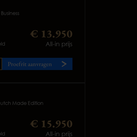
Business
€ 13.950
All-in prijs
ld
Proefrit aanvragen
Dutch Made Edition
€ 15.950
All-in prijs
ld