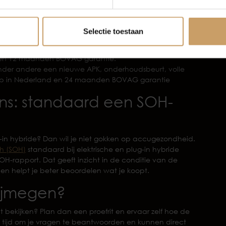
bevat onder andere minimaal 6 maanden APK, minimaal
nele reiniging, een BOVAG 40-punten check en 6 maanden
Selectie toestaan
95 en biedt extra’s zoals een nieuwe APK,
maal een halve tank brandstof, banden rondom minimaal
ing en 12 maanden BOVAG garantie.
onder andere een nieuwe APK, onderhoudsbeurt, volle
lp in Nederland en 24 maanden BOVAG garantie
ons: standaard een SOH-
g-in hybride? Dan wil je niet gokken op accugezondheid.
th (SOH)
standaard bij elektrische en plug-in hybride
OH-rapport. Dat geeft inzicht in de conditie van de
en helpt je beter beoordelen wat je koopt.
Nijmegen?
t bekijken? Plan dan een proefrit en ervaar zelf hoe de
e tijd om je vragen te beantwoorden en kunnen direct