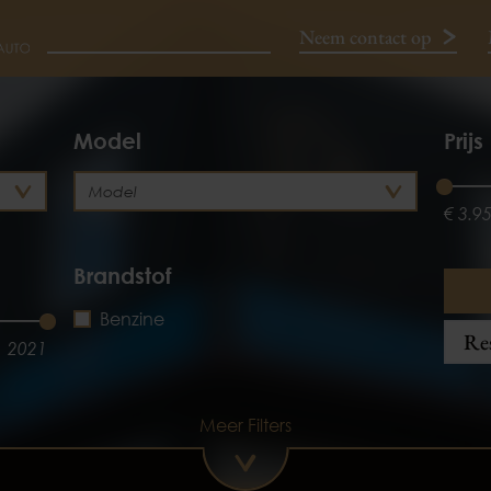
Neem contact op
Neem contact op
Model
Prijs
€ 3.9
Brandstof
Benzine
Res
2021
Meer Filters