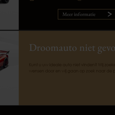
Meer informatie
Droomauto niet gev
Kunt u uw ideale auto niet vinden? Wij zoe
wensen door en wij gaan op zoek naar de 