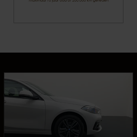
Maximaal 10 jaar oud of 200.000 km gereden