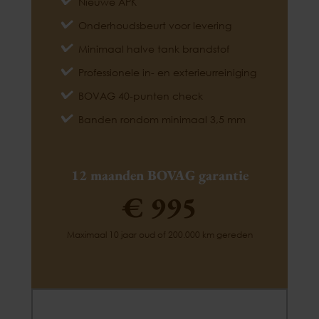
Nieuwe APK
Onderhoudsbeurt voor levering
Minimaal halve tank brandstof
Professionele in- en exterieurreiniging
BOVAG 40-punten check
Banden rondom minimaal 3,5 mm
12 maanden BOVAG garantie
€ 995
Maximaal 10 jaar oud of 200.000 km gereden