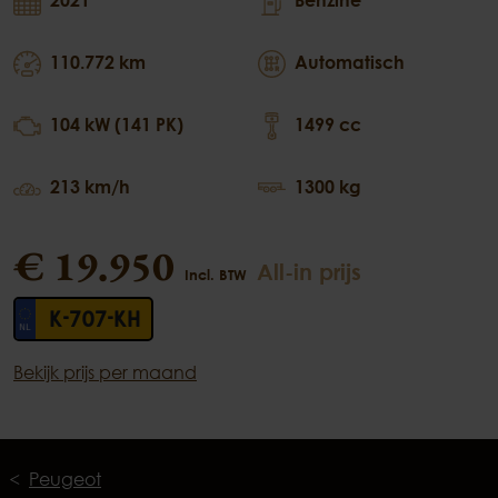
110.772 km
Automatisch
104 kW (141 PK)
1499 cc
213 km/h
1300 kg
€ 19.950
All-in prijs
Incl. BTW
K-707-KH
Bekijk prijs per maand
Peugeot