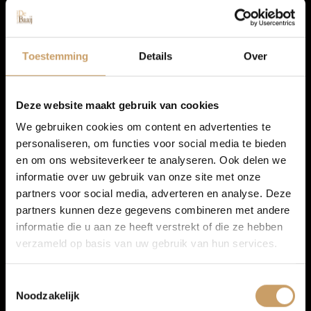
LED koplampen
Elektrisch glazen panorama-dak
Autolease
Elektronisch Sper Differentieel
Toestemming
Details
Over
Buitenspiegels elektrisch verstelbaar
LED dagrijverlichting
Financiering
Deze website maakt gebruik van cookies
TOON MEER
We gebruiken cookies om content en advertenties te
personaliseren, om functies voor social media te bieden
Autoverzekeringen
en om ons websiteverkeer te analyseren. Ook delen we
informatie over uw gebruik van onze site met onze
partners voor social media, adverteren en analyse. Deze
Verkoop
partners kunnen deze gegevens combineren met andere
informatie die u aan ze heeft verstrekt of die ze hebben
verzameld op basis van uw gebruik van hun services.
Auto onderhoud
Toestemmingsselectie
Noodzakelijk
Over Autobedrijf De Baaij