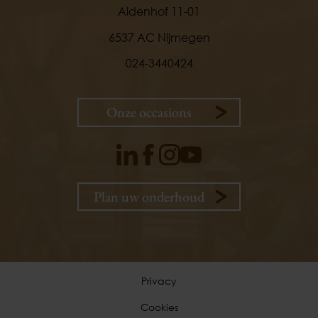
Aldenhof 11-01
6537 AC Nijmegen
024-3440424
Onze occasions
Plan uw onderhoud
9,
1
klanten
vertellen
Privacy
Cookies