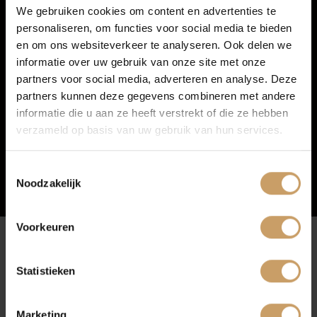
We gebruiken cookies om content en advertenties te
personaliseren, om functies voor social media te bieden
Autoverzekeringen
en om ons websiteverkeer te analyseren. Ook delen we
informatie over uw gebruik van onze site met onze
partners voor social media, adverteren en analyse. Deze
Verkoop
partners kunnen deze gegevens combineren met andere
informatie die u aan ze heeft verstrekt of die ze hebben
verzameld op basis van uw gebruik van hun services.
Auto onderhoud
Toestemmingsselectie
Noodzakelijk
Over Autobedrijf De Baaij
Voorkeuren
Blogs
Afleverpakketten
Statistieken
Contact
Marketing