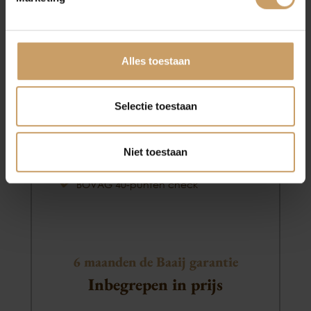
Basis
Afleverpakketten
PAKKET
Alles toestaan
Minimaal 6 maanden APK
Selectie toestaan
Minimaal 6 maanden onderhoudsvrij
Minimaal 1/4 brandstof
Niet toestaan
Professionele in en exterieur reiniging
BOVAG 40-punten check
6 maanden de Baaij garantie
Inbegrepen in prijs