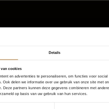
Occasions
Auto onderh
gen? Bij Autobedrijf de Baaij vind je een wisselend
Details
e modellen zoals de Peugeot 107, 108 en 208 tot
 of hybride modellen zoals de Peugeot e-208, e-2008, 3008
Autolease
Over Autobed
 van cookies
ijden, moderne vormgeving en praktische modellen voor
ent en advertenties te personaliseren, om functies voor social
stadsauto zoekt, een fijne auto voor woon-werkverkeer of
Financiering
Blogs
. Ook delen we informatie over uw gebruik van onze site met on
utobedrijf de Baaij helpen we je graag bij het vinden van
 wensen, rijgedrag en budget.
e. Deze partners kunnen deze gegevens combineren met andere i
erzameld op basis van uw gebruik van hun services.
eot kopen in Nijmegen
erzekeringen
Contact
t liefst bij een autobedrijf dat met je meedenkt. Je