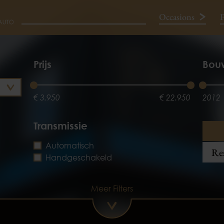
Occasions
P
Neem contact op
Prijs
Bou
€ 3.950
€ 22.950
2012
Transmissie
Automatisch
Res
Handgeschakeld
Meer Filters