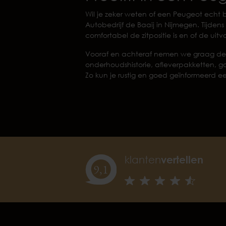
Wil je zeker weten of een Peugeot echt b
Autobedrijf de Baaij in Nijmegen. Tijdens 
comfortabel de zitpositie is en of de uit
Vooraf en achteraf nemen we graag de 
onderhoudshistorie, afleverpakketten, ga
Zo kun je rustig en goed geïnformeerd 
klanten
vertellen
9,
1