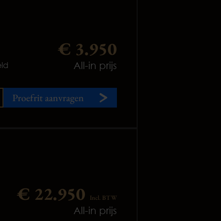
€ 3.950
All-in prijs
ld
Proefrit aanvragen
€ 22.950
Incl. BTW
All-in prijs