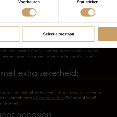
Voorkeuren
Statistieken
elke uitvoering bij je past en of de kilometerstand,
Verkoop
Afleverpakke
op jouw verwachtingen.
m de tijd om je goed te adviseren. Samen kijken we
ritten in en rondom Nijmegen, maak je veel
raktische gezinsauto? Ook bespreken we zaken zoals
Selectie toestaan
orie, inruil, financiering, garantie en
ment niet tussen? Geef je wensen aan ons door via een
 mee en kijken of we een passende Peugeot occasion
met extra zekerheid:
elangrijk dat je met vertrouwen instapt. Daarom kun je bij
 uit verschillende
afleverpakketten
. Zo bepaal je zelf
ie je wilt.
ugeot occasion