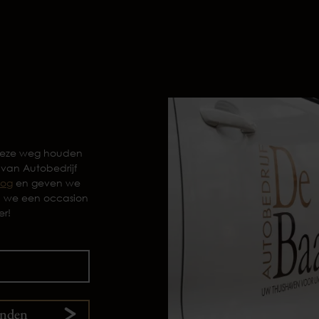
 deze weg houden
 van Autobedrijf
log
en geven we
n we een occasion
er!
enden