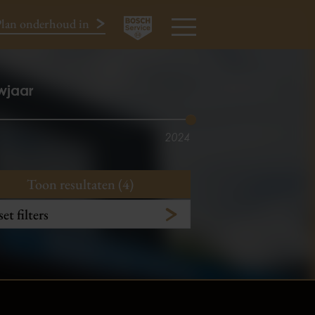
lan onderhoud in
024-3440424
MENU
wjaar
2024
Toon resultaten (4)
et filters