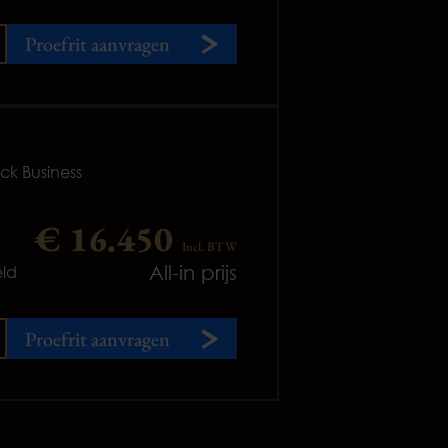
Proefrit aanvragen
ck Business
€ 16.450
Incl. BTW
All-in prijs
ld
Proefrit aanvragen