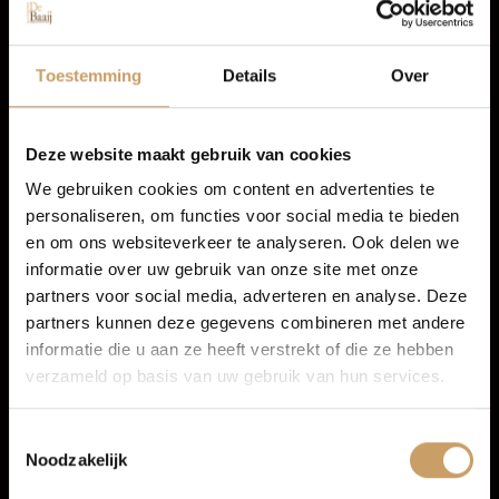
Autolease
Toestemming
Details
Over
Peugeot 308
Financiering
1.2 PureTech Allure Pack Business
Deze website maakt gebruik van cookies
We gebruiken cookies om content en advertenties te
2022
personaliseren, om functies voor social media te bieden
Autoverzekeringen
en om ons websiteverkeer te analyseren. Ook delen we
Benzine
informatie over uw gebruik van onze site met onze
78.400 km
partners voor social media, adverteren en analyse. Deze
Verkoop
partners kunnen deze gegevens combineren met andere
Handgeschakeld
informatie die u aan ze heeft verstrekt of die ze hebben
verzameld op basis van uw gebruik van hun services.
Auto onderhoud
€ 16.450
Incl. BTW
Toestemmingsselectie
All-in prijs
Noodzakelijk
Over Autobedrijf De Baaij