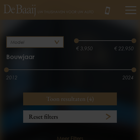
MENU
€ 3.950
€ 22.950
Bouwjaar
2012
2024
Brandstof
Kilometerstand
Toon resultaten (4)
Benzine
3.100 km
153.781 km
Reset filters
Meer Filters