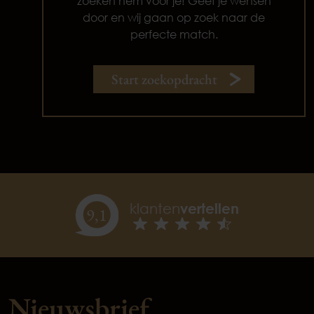
zoeken hem voor je! Geef je wensen
door en wij gaan op zoek naar de
perfecte match.
Start zoekopdracht
klanten
vertellen
9,
1
Nieuwsbrief