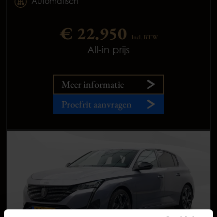
Automatisch
€ 22.950
Incl. BTW
All-in prijs
Meer informatie
Proefrit aanvragen
Occasions