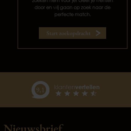
zoeken hem voor je! Geef je wensen
door en wij gaan op zoek naar de
perfecte match.
Start zoekopdracht
klanten
vertellen
9,
1
Nieuwsbrief