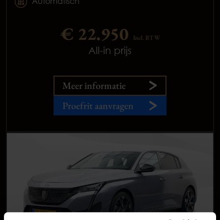
Automatisch
€ 22.950
Incl. BTW
All-in prijs
Meer informatie
Proefrit aanvragen
Occasions