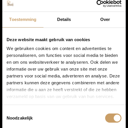
Autolease
Toestemming
Details
Over
Peugeot 308
Financiering
1.2 PureTech Allure Pack Business
Deze website maakt gebruik van cookies
We gebruiken cookies om content en advertenties te
2022
personaliseren, om functies voor social media te bieden
Autoverzekeringen
en om ons websiteverkeer te analyseren. Ook delen we
Benzine
informatie over uw gebruik van onze site met onze
78.400 km
partners voor social media, adverteren en analyse. Deze
Verkoop
partners kunnen deze gegevens combineren met andere
Handgeschakeld
informatie die u aan ze heeft verstrekt of die ze hebben
verzameld op basis van uw gebruik van hun services.
Auto onderhoud
€ 16.450
Incl. BTW
Toestemmingsselectie
All-in prijs
Noodzakelijk
Over Autobedrijf De Baaij