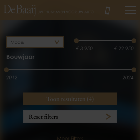
MENU
€ 3.950
€ 22.950
Bouwjaar
2012
2024
Brandstof
Kilometerstand
Toon resultaten (4)
Benzine
3.100 km
153.781 km
Reset filters
Meer Filters