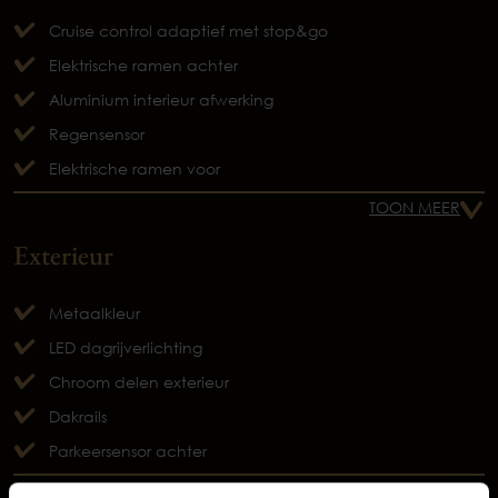
Cruise control adaptief met stop&go
Elektrische ramen achter
Aluminium interieur afwerking
Regensensor
Elektrische ramen voor
TOON MEER
Exterieur
Metaalkleur
LED dagrijverlichting
Chroom delen exterieur
Dakrails
Parkeersensor achter
Occasions
TOON MEER