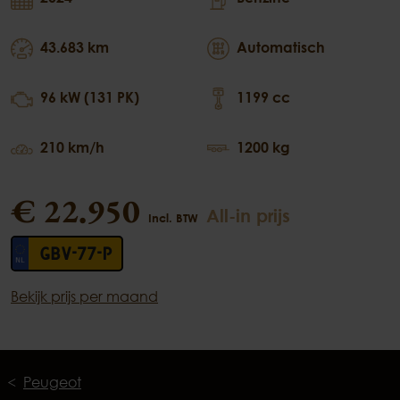
43.683 km
Automatisch
96 kW (131 PK)
1199 cc
210 km/h
1200 kg
€ 22.950
All-in prijs
Incl. BTW
GBV-77-P
Bekijk prijs per maand
Peugeot