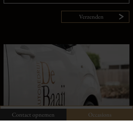
Verzenden
9,
1
klanten
vertellen
Plan uw onderhoud
Onze occasions
Contact opnemen
Contact opnemen
Occasions