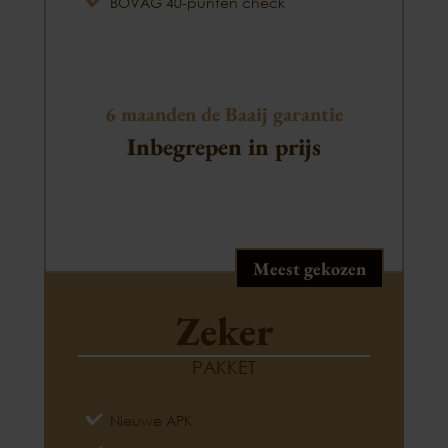
BOVAG 40-punten check
6 maanden de Baaij garantie
Inbegrepen in prijs
Meest gekozen
Zeker
PAKKET
Nieuwe APK