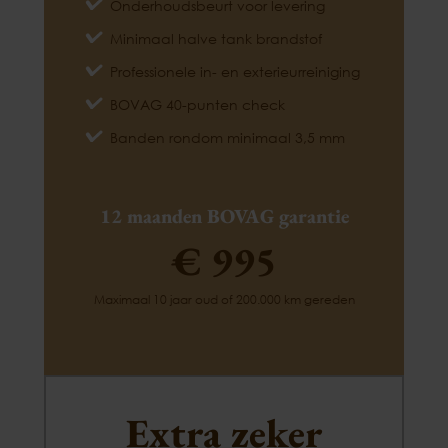
Onderhoudsbeurt voor levering
Minimaal halve tank brandstof
Professionele in- en exterieurreiniging
BOVAG 40-punten check
Banden rondom minimaal 3,5 mm
12 maanden BOVAG garantie
€ 995
Maximaal 10 jaar oud of 200.000 km gereden
Extra zeker