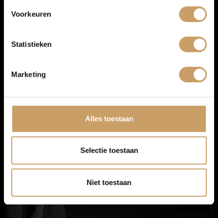
Navigatiesysteem
Voorkeuren
Radio
Blogs
Rondomzicht camera
Statistieken
Spraakbediening
Contact
TOON MEER
Marketing
Afleverpakketten
Alles toestaan
Selectie toestaan
Niet toestaan