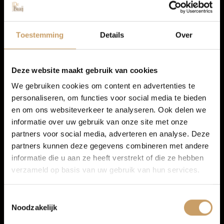
Autolease
Toestemming
Details
Over
Financiering
Deze website maakt gebruik van cookies
We gebruiken cookies om content en advertenties te
personaliseren, om functies voor social media te bieden
Autoverzekeringen
en om ons websiteverkeer te analyseren. Ook delen we
informatie over uw gebruik van onze site met onze
partners voor social media, adverteren en analyse. Deze
Verkoop
partners kunnen deze gegevens combineren met andere
informatie die u aan ze heeft verstrekt of die ze hebben
verzameld op basis van uw gebruik van hun services.
Auto onderhoud
Infotainment
Toestemmingsselectie
Noodzakelijk
Multimedia-voorbereiding
Over Autobedrijf De Baaij