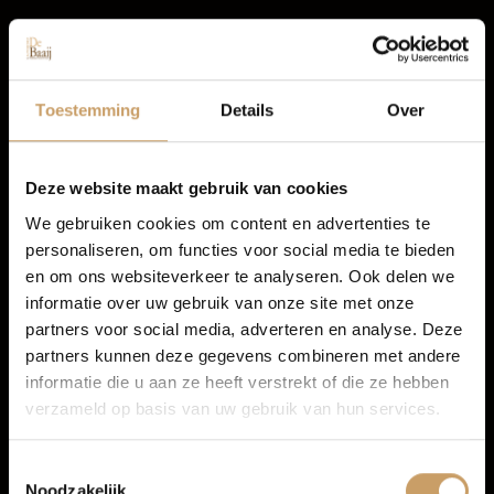
Occasions
Warmtewerend glas
Elektronisch Sper Differentieel
Autolease
Toestemming
Details
Over
Elektronische remkrachtverdeling
Buitenspiegels elektrisch verstel- en verwarmbaar
Financiering
koplampreiniging
Deze website maakt gebruik van cookies
TOON MEER
We gebruiken cookies om content en advertenties te
personaliseren, om functies voor social media te bieden
Autoverzekeringen
en om ons websiteverkeer te analyseren. Ook delen we
informatie over uw gebruik van onze site met onze
partners voor social media, adverteren en analyse. Deze
Verkoop
partners kunnen deze gegevens combineren met andere
informatie die u aan ze heeft verstrekt of die ze hebben
verzameld op basis van uw gebruik van hun services.
Auto onderhoud
Toestemmingsselectie
Noodzakelijk