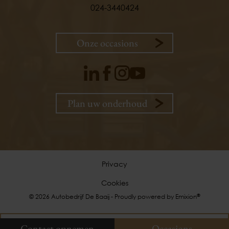
024-3440424
Onze occasions
Plan uw onderhoud
9,
1
klanten
vertellen
Privacy
Cookies
Plan uw onderhoud
®
© 2026 Autobedrijf De Baaij - Proudly powered by
Emixion
Onze occasions
Contact opnemen
Contact opnemen
Occasions