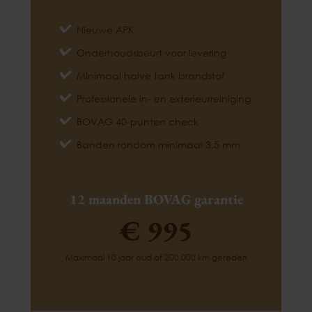
Nieuwe APK
Onderhoudsbeurt voor levering
Minimaal halve tank brandstof
Professionele in- en exterieurreiniging
BOVAG 40-punten check
Banden rondom minimaal 3,5 mm
12 maanden BOVAG garantie
€ 995
Maximaal 10 jaar oud of 200.000 km gereden