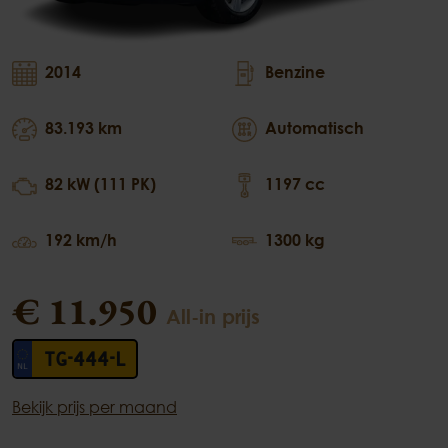
2014
Benzine
83.193 km
Automatisch
82 kW (111 PK)
1197 cc
192 km/h
1300 kg
€ 11.950
All-in prijs
TG-444-L
Bekijk prijs per maand