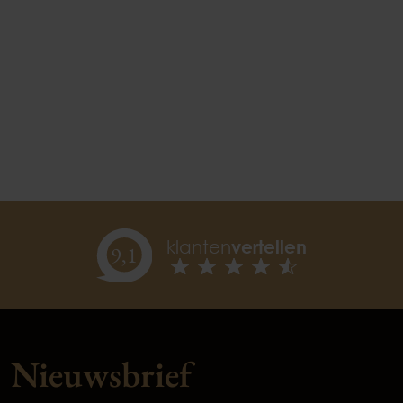
klanten
vertellen
9,
1
Nieuwsbrief