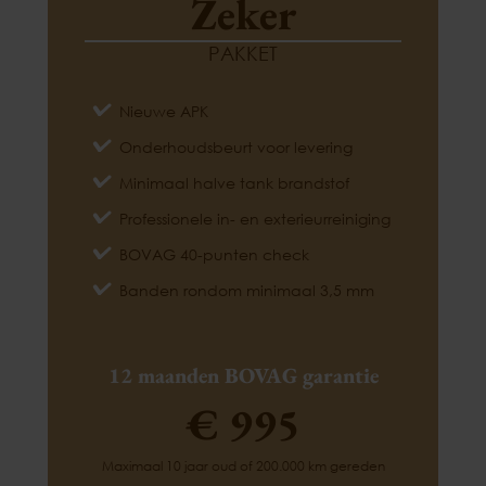
Zeker
PAKKET
Nieuwe APK
Onderhoudsbeurt voor levering
Minimaal halve tank brandstof
Professionele in- en exterieurreiniging
BOVAG 40-punten check
Banden rondom minimaal 3,5 mm
12 maanden BOVAG garantie
€ 995
Maximaal 10 jaar oud of 200.000 km gereden