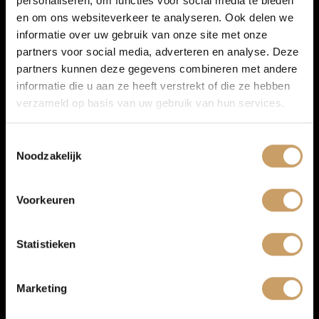
personaliseren, om functies voor social media te bieden
Autoverzekeringen
en om ons websiteverkeer te analyseren. Ook delen we
Infotainment
informatie over uw gebruik van onze site met onze
partners voor social media, adverteren en analyse. Deze
Verkoop
Navigatiesysteem full map
partners kunnen deze gegevens combineren met andere
Multimedia-voorbereiding
informatie die u aan ze heeft verstrekt of die ze hebben
verzameld op basis van uw gebruik van hun services.
Radio cd speler
Auto onderhoud
Rondomzicht camera
Toestemmingsselectie
Spraakbediening
Noodzakelijk
Over Autobedrijf De Baaij
TOON MEER
Voorkeuren
Blogs
Statistieken
Contact
Marketing