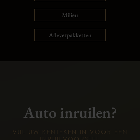
Milieu
Afleverpakketten
Auto inruilen?
VUL UW KENTEKEN IN VOOR EEN
INRUILVOORSTEL