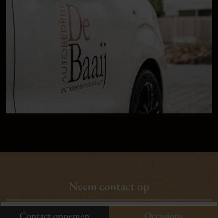
9,
1
klanten
vertellen
Plan uw onderhoud
Neem contact op
Onze occasions
Contact opnemen
Contact opnemen
Occasions