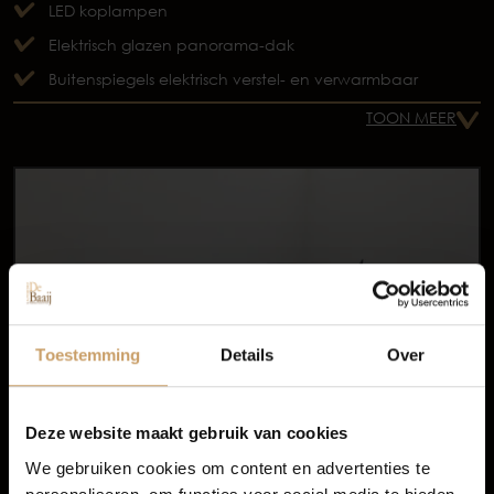
LED koplampen
Elektrisch glazen panorama-dak
Buitenspiegels elektrisch verstel- en verwarmbaar
TOON MEER
Occasions
Autolease
Toestemming
Details
Over
Financiering
Deze website maakt gebruik van cookies
We gebruiken cookies om content en advertenties te