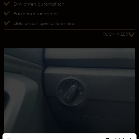
Dimlichten automatisch
Parkeersensor achter
Elektronisch Sper Differentieel
TOON MEER
Occasions