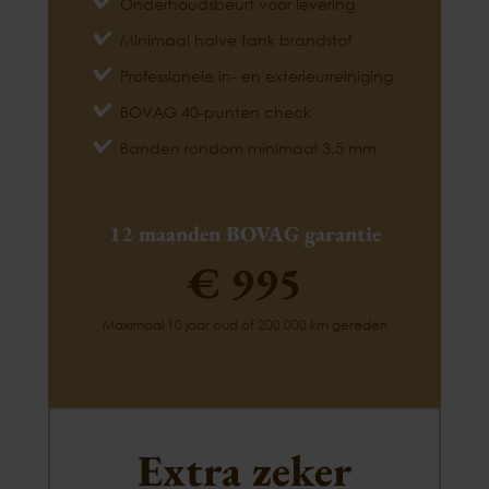
Onderhoudsbeurt voor levering
Minimaal halve tank brandstof
Professionele in- en exterieurreiniging
BOVAG 40-punten check
Banden rondom minimaal 3,5 mm
12 maanden BOVAG garantie
€ 995
Maximaal 10 jaar oud of 200.000 km gereden
Extra zeker