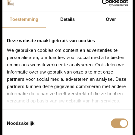
Infotainment
Autolease
Toestemming
Details
Over
Multimedia-voorbereiding
Financiering
Radio
Deze website maakt gebruik van cookies
We gebruiken cookies om content en advertenties te
personaliseren, om functies voor social media te bieden
Autoverzekeringen
en om ons websiteverkeer te analyseren. Ook delen we
informatie over uw gebruik van onze site met onze
partners voor social media, adverteren en analyse. Deze
Verkoop
partners kunnen deze gegevens combineren met andere
informatie die u aan ze heeft verstrekt of die ze hebben
verzameld op basis van uw gebruik van hun services.
Auto onderhoud
Toestemmingsselectie
Noodzakelijk
Over Autobedrijf De Baaij