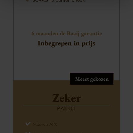
BOVAG 40-punten check
6 maanden de Baaij garantie
Inbegrepen in prijs
Meest gekozen
Zeker
PAKKET
Nieuwe APK