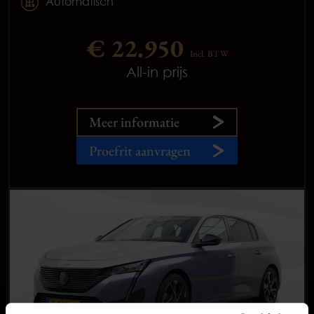
Automatisch
€ 22.950
Incl. BTW
All-in prijs
Meer informatie
Proefrit aanvragen
Occasions