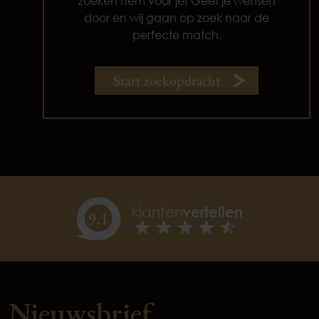
zoeken hem voor je! Geef je wensen
door en wij gaan op zoek naar de
perfecte match.
Start zoekopdracht
klanten
vertellen
9,
1
Nieuwsbrief