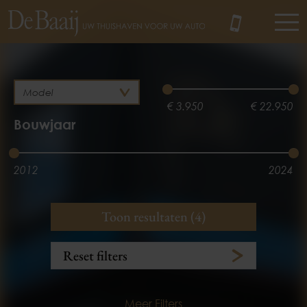
MENU
€ 3.950
€ 22.950
Bouwjaar
2012
2024
Brandstof
Kilometerstand
Toon resultaten (4)
Benzine
3.100 km
153.781 km
Reset filters
Meer Filters