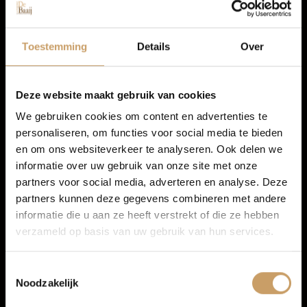
Autolease
Toestemming
Details
Over
Peugeot 308
Financiering
1.2 PureTech Allure Pack Business
Deze website maakt gebruik van cookies
We gebruiken cookies om content en advertenties te
2022
personaliseren, om functies voor social media te bieden
Autoverzekeringen
en om ons websiteverkeer te analyseren. Ook delen we
Benzine
informatie over uw gebruik van onze site met onze
78.400 km
partners voor social media, adverteren en analyse. Deze
Verkoop
partners kunnen deze gegevens combineren met andere
Handgeschakeld
informatie die u aan ze heeft verstrekt of die ze hebben
verzameld op basis van uw gebruik van hun services.
Auto onderhoud
€ 16.450
Incl. BTW
Toestemmingsselectie
All-in prijs
Noodzakelijk
Over Autobedrijf De Baaij