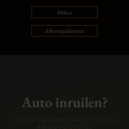
Milieu
Afleverpakketten
Auto inruilen?
VUL UW KENTEKEN IN VOOR EEN
INRUILVOORSTEL