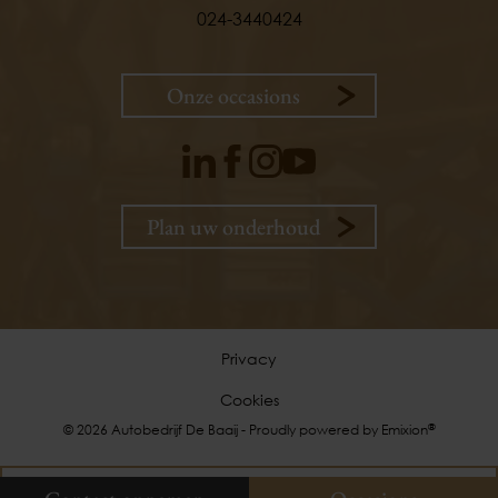
024-3440424
Onze occasions
Plan uw onderhoud
9,
1
klanten
vertellen
Privacy
Cookies
Plan uw onderhoud
®
© 2026 Autobedrijf De Baaij - Proudly powered by
Emixion
Onze occasions
Contact opnemen