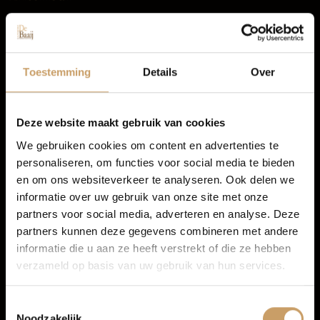
Occasions
Metaalkleur
LED koplampen
Autolease
Toestemming
Details
Over
Buitenspiegels elektrisch inklapbaar
Lichtmetalen velgen
Financiering
Elektronische remkrachtverdeling
Deze website maakt gebruik van cookies
TOON MEER
We gebruiken cookies om content en advertenties te
personaliseren, om functies voor social media te bieden
Autoverzekeringen
en om ons websiteverkeer te analyseren. Ook delen we
informatie over uw gebruik van onze site met onze
partners voor social media, adverteren en analyse. Deze
Verkoop
partners kunnen deze gegevens combineren met andere
informatie die u aan ze heeft verstrekt of die ze hebben
verzameld op basis van uw gebruik van hun services.
Auto onderhoud
Toestemmingsselectie
Noodzakelijk