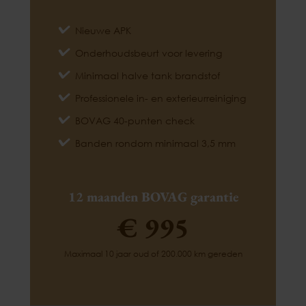
Nieuwe APK
Onderhoudsbeurt voor levering
Minimaal halve tank brandstof
Professionele in- en exterieurreiniging
BOVAG 40-punten check
Banden rondom minimaal 3,5 mm
12 maanden BOVAG garantie
€ 995
Maximaal 10 jaar oud of 200.000 km gereden