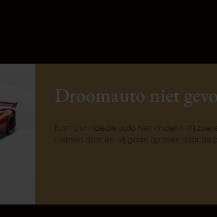
Droomauto niet gev
Kunt u uw ideale auto niet vinden? Wij zoe
wensen door en wij gaan op zoek naar de 