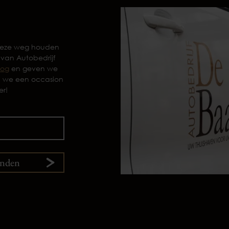
 deze weg houden
 van Autobedrijf
log
en geven we
n we een occasion
er!
enden