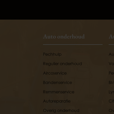
Auto onderhoud
A
Pechhulp
Au
Regulier onderhoud
Vo
Aircoservice
Pe
Bandenservice
B
Remmenservice
Ly
Autoreparatie
Ci
Overig onderhoud
Ov