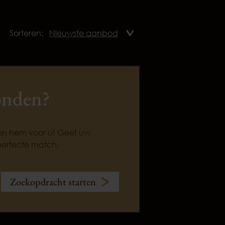
Sorteren:
onden?
ken hem voor u! Geef uw
perfecte match.
Zoekopdracht starten