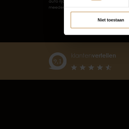
auto rijdt, zit en aanvoelt. We nemen d
meedenken over opties zoals inruil of 
Niet toestaan
klanten
vertellen
9,
1