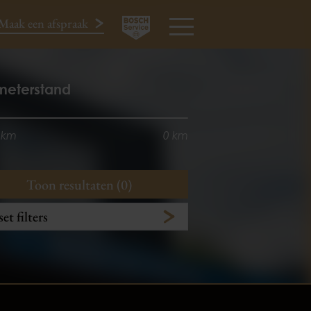
Maak een afspraak
024-3440424
MENU
meterstand
 km
0 km
Toon resultaten (0)
et filters