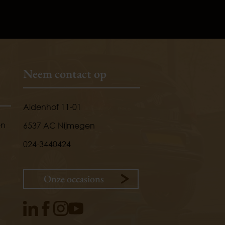
Neem contact op
Aldenhof 11-01
en
6537 AC Nijmegen
024-3440424
Onze occasions