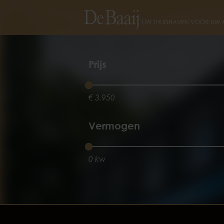
Prijs
€ 3.950
Vermogen
0 kw