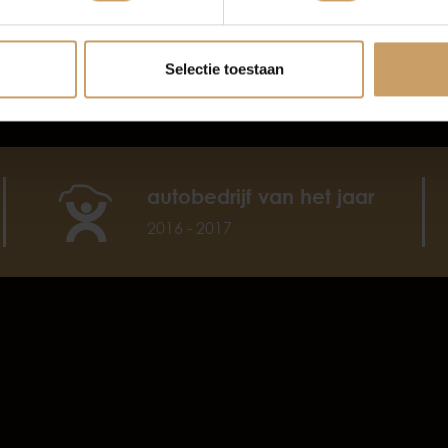
e tijd om je vragen te beantwoorden en kunnen direct
passende oplossingen rondom aankoop.
Selectie toestaan
autobedrijf van het jaar
2016 - 2017