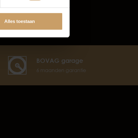
Alles toestaan
BOVAG garage
6 maanden garantie