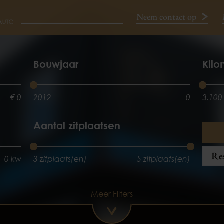
Neem contact op
Neem contact op
Bouwjaar
Kilo
€ 0
2012
0
3.100
Aantal zitplaatsen
Res
0 kw
3 zitplaats(en)
5 zitplaats(en)
Meer Filters