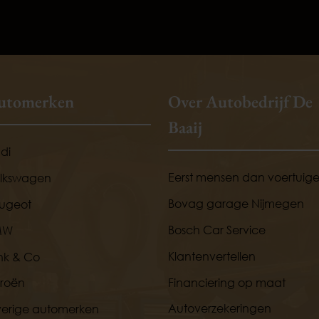
utomerken
Over Autobedrijf De
Baaij
di
Eerst mensen dan voertuig
lkswagen
Bovag garage Nijmegen
ugeot
Bosch Car Service
MW
Klantenvertellen
nk & Co
Financiering op maat
troën
Autoverzekeringen
erige automerken