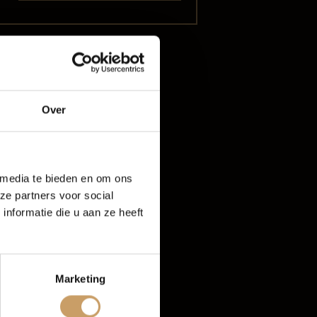
oud
Over
rijf De Baaij
 media te bieden en om ons
ze partners voor social
nformatie die u aan ze heeft
Marketing
tten