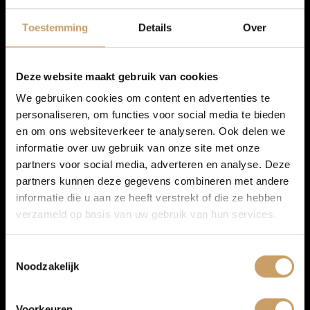
Infotainment
Autolease
Toestemming
Details
Over
Navigatiesysteem full map
Financiering
Radio
Deze website maakt gebruik van cookies
Spraakbediening
We gebruiken cookies om content en advertenties te
Multimedia-voorbereiding
personaliseren, om functies voor social media te bieden
Autoverzekeringen
en om ons websiteverkeer te analyseren. Ook delen we
informatie over uw gebruik van onze site met onze
partners voor social media, adverteren en analyse. Deze
Verkoop
partners kunnen deze gegevens combineren met andere
informatie die u aan ze heeft verstrekt of die ze hebben
verzameld op basis van uw gebruik van hun services.
Auto onderhoud
Toestemmingsselectie
Noodzakelijk
Over Autobedrijf De Baaij
Voorkeuren