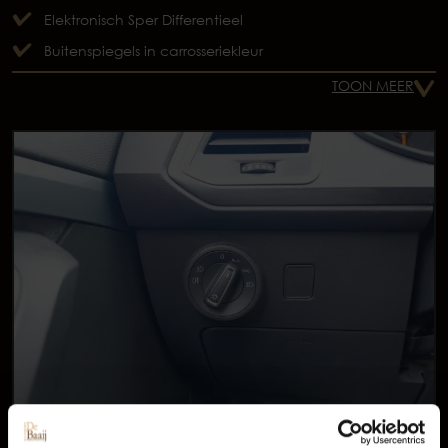
Elektronisch Sper Differentieel
Buitenspiegels in carrosseriekleur
TOON MEER
Occasions