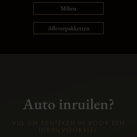
Milieu
Afleverpakketten
Auto inruilen?
VUL UW KENTEKEN IN VOOR EEN
INRUILVOORSTEL