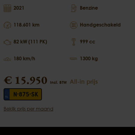
2021
Benzine
118.601 km
Handgeschakeld
82 kW (111 PK)
999 cc
180 km/h
1300 kg
€ 15.950
All-in prijs
Incl. BTW
N-875-SK
Bekijk prijs per maand