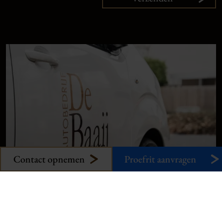
9,
1
klanten
vertellen
Plan uw onderhoud
Onze occasions
Contact opnemen
Proefrit aanvragen