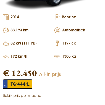
2014
Benzine
83.193 km
Automatisch
82 kW (111 PK)
1197 cc
192 km/h
1300 kg
€ 12.450
All-in prijs
TG-444-L
Bekijk prijs per maand