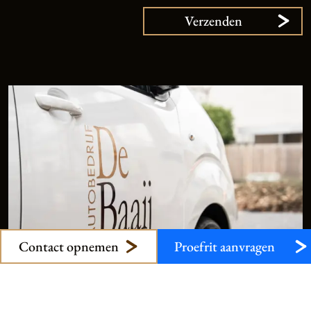
Verzenden
9,
1
klanten
vertellen
Plan uw onderhoud
Onze occasions
Contact opnemen
Proefrit aanvragen