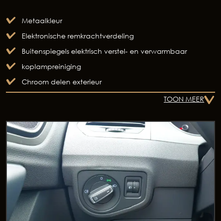
Autolease
Metaalkleur
Elektronische remkrachtverdeling
Buitenspiegels elektrisch verstel- en verwarmbaar
Financiering
koplampreiniging
Chroom delen exterieur
Autoverzekeringen
TOON MEER
Verkoop
Auto onderhoud
Over Autobedrijf De Baaij