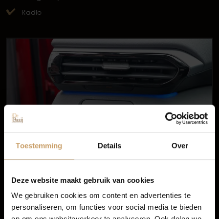
Radio
Occasions
Autolease
Toestemming
Details
Over
Financiering
Deze website maakt gebruik van cookies
We gebruiken cookies om content en advertenties te
personaliseren, om functies voor social media te bieden
Autoverzekeringen
en om ons websiteverkeer te analyseren. Ook delen we