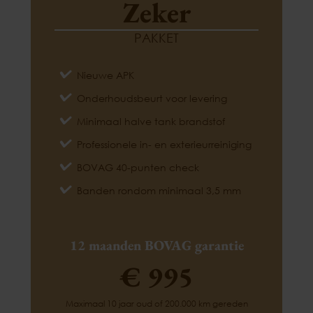
Zeker
PAKKET
Nieuwe APK
Onderhoudsbeurt voor levering
Minimaal halve tank brandstof
Professionele in- en exterieurreiniging
BOVAG 40-punten check
Banden rondom minimaal 3,5 mm
12 maanden BOVAG garantie
€ 995
Maximaal 10 jaar oud of 200.000 km gereden