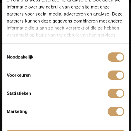
informatie over uw gebruik van onze site met onze
Super service en top bedrijf!
partners voor social media, adverteren en analyse. Deze
Verkoop
partners kunnen deze gegevens combineren met andere
informatie die u aan ze heeft verstrekt of die ze hebben
verzameld op basis van uw gebruik van hun services.
"Ik kom al bij deze garage van kinds af aan
Auto onderhoud
met mijn vader. Toen ik zelf volwassen werd
en voor onszelf en later het gezin een auto
Toestemmingsselectie
nodig hadden en in onderhoud, altijd hier
Noodzakelijk
Over Autobedrijf De Baaij
gebleven. Inmiddels ben ik 58 en al
meedere auto’s verder. De service, de fijne
mensen, het hele bedrijf verdient een dikke
Voorkeuren
10." Monique uit Nijmegen
Blogs
Statistieken
9,
1
Contact
Marketing
klanten
vertellen
Afleverpakketten