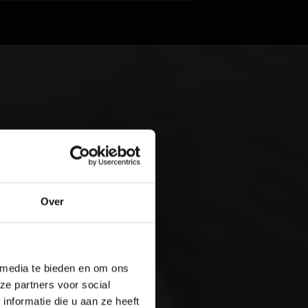
oud
klanten
vertellen
Over
rijf De Baaij
 media te bieden en om ons
ze partners voor social
nformatie die u aan ze heeft