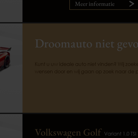
Meer informatie
Droomauto niet gev
Kunt u uw ideale auto niet vinden? Wij zoe
wensen door en wij gaan op zoek naar de 
Volkswagen Golf
Variant 1.0 TSI