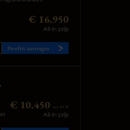
€ 16.950
All-in prijs
Proefrit aanvragen
e
€ 10.450
Incl. BTW
All-in prijs
ld