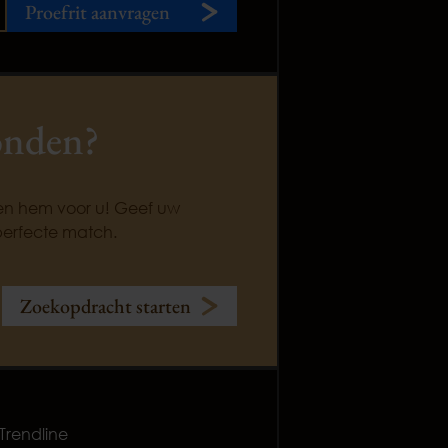
Proefrit aanvragen
onden?
ken hem voor u! Geef uw
perfecte match.
Zoekopdracht starten
 Trendline