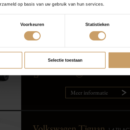
erzameld op basis van uw gebruik van hun services.
erzekeringen
Contact
Voorkeuren
Statistieken
Verkoop
Afleverpakke
Volkswagen ID.4
Pure 52 kWh
Selectie toestaan
2022
21.172 km
Elektrisch
Automatisch
Meer informatie
Volkswagen Tiguan
1.4 TSI AC