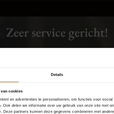
Zeer service gericht!
deze garage
to. Enkele
Occasions
Auto onderh
n Volkswagen Golf
 meer te doen. Op
 meteen
9,
1
Details
uto mee. 3 uurtjes
Autolease
Over Autobed
uto mocht komen
ij ging kosten
 van cookies
rt bij onze service!'"
ent en advertenties te personaliseren, om functies voor social
Financiering
Blogs
. Ook delen we informatie over uw gebruik van onze site met on
e. Deze partners kunnen deze gegevens combineren met andere i