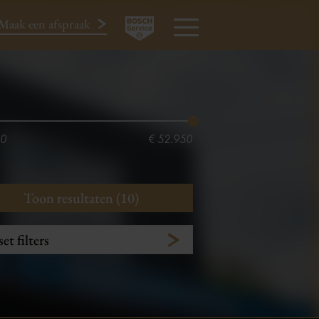
Maak een afspraak
024-3440424
MENU
50
€ 52.950
Toon resultaten (10)
et filters