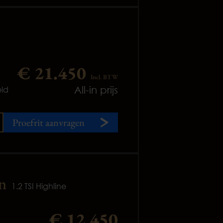
€ 21.450
Incl. BTW
All-in prijs
ld
Proefrit aanvragen
n
1.2 TSI Highline
€ 12.450