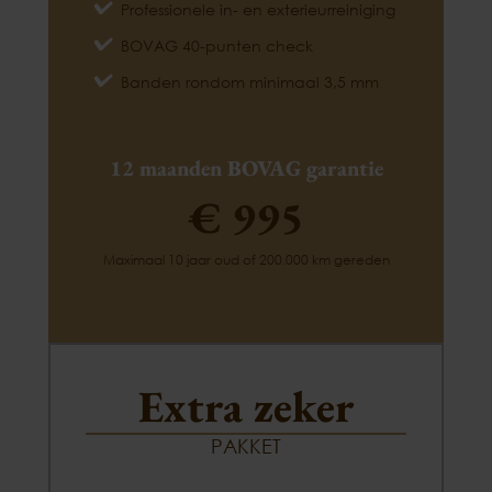
Professionele in- en exterieurreiniging
BOVAG 40-punten check
Banden rondom minimaal 3,5 mm
12 maanden BOVAG garantie
€ 995
Maximaal 10 jaar oud of 200.000 km gereden
Extra zeker
PAKKET