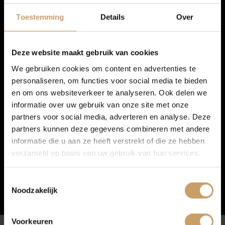
Autolease
Multimedia-voorbereiding
Toestemming
Details
Over
Radio
Financiering
Deze website maakt gebruik van cookies
We gebruiken cookies om content en advertenties te
personaliseren, om functies voor social media te bieden
Autoverzekeringen
en om ons websiteverkeer te analyseren. Ook delen we
informatie over uw gebruik van onze site met onze
partners voor social media, adverteren en analyse. Deze
Verkoop
partners kunnen deze gegevens combineren met andere
informatie die u aan ze heeft verstrekt of die ze hebben
verzameld op basis van uw gebruik van hun services.
Auto onderhoud
Toestemmingsselectie
Noodzakelijk
Over Autobedrijf De Baaij
Voorkeuren