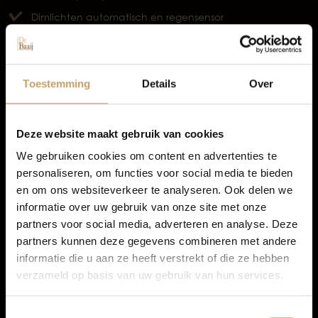
Occasions
Dimlichten automatisch en regensensor
TOON MEER
Autolease
Toestemming
Details
Over
Financiering
Deze website maakt gebruik van cookies
We gebruiken cookies om content en advertenties te
personaliseren, om functies voor social media te bieden
Autoverzekeringen
en om ons websiteverkeer te analyseren. Ook delen we
informatie over uw gebruik van onze site met onze
partners voor social media, adverteren en analyse. Deze
Verkoop
partners kunnen deze gegevens combineren met andere
informatie die u aan ze heeft verstrekt of die ze hebben
verzameld op basis van uw gebruik van hun services.
Auto onderhoud
Infotainment
Toestemmingsselectie