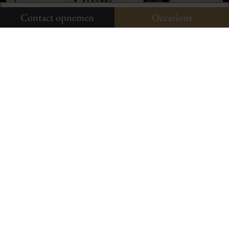
Onze occasions
Contact opnemen
Contact opnemen
Occasions
Neem contact op
Aldenhof 11-01
6537 AC Nijmegen
024-3440424
Onze occasions