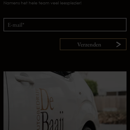
Namens het hele team veel leesplezier!
Verzenden
9,
1
klanten
vertellen
Plan uw onderhoud