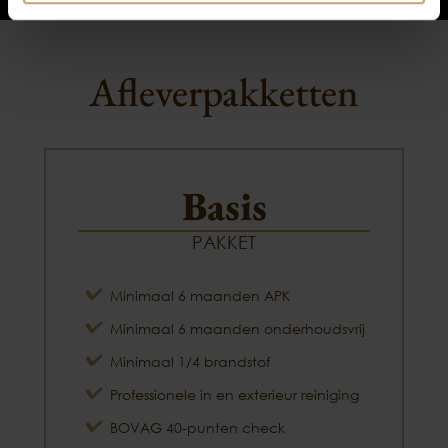
Afleverpakketten
Basis
PAKKET
Minimaal 6 maanden APK
Minimaal 6 maanden onderhoudsvrij
Minimaal 1/4 brandstof
Professionele in en exterieur reiniging
BOVAG 40-punten check