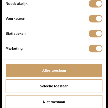
Noodzakelijk
Over Autobedrijf De Baaij
Navigatiesysteem full map
Multimedia-voorbereiding
Voorkeuren
Blogs
Radio
Statistieken
Contact
Marketing
Afleverpakketten
Alles toestaan
Selectie toestaan
Niet toestaan