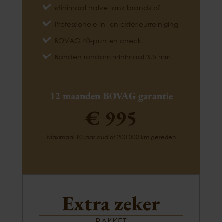
Minimaal halve tank brandstof
Professionele in- en exterieurreiniging
BOVAG 40-punten check
Banden rondom minimaal 3,5 mm
12 maanden BOVAG garantie
€ 995
Maximaal 10 jaar oud of 200.000 km gereden
Extra zeker
PAKKET