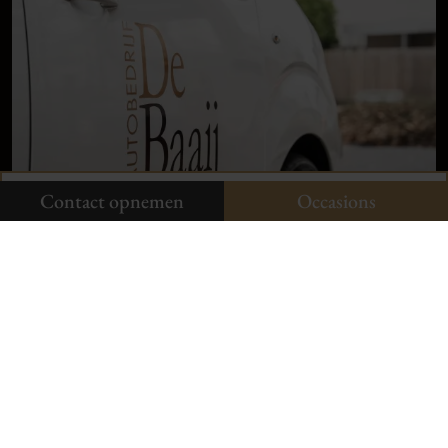
klanten
vertellen
Plan uw onderhoud
Onze occasions
Contact opnemen
Contact opnemen
Occasions
Neem contact op