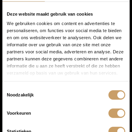
Financiering
Deze website maakt gebruik van cookies
We gebruiken cookies om content en advertenties te
personaliseren, om functies voor social media te bieden
Autoverzekeringen
en om ons websiteverkeer te analyseren. Ook delen we
informatie over uw gebruik van onze site met onze
Exterieur
partners voor social media, adverteren en analyse. Deze
Verkoop
partners kunnen deze gegevens combineren met andere
informatie die u aan ze heeft verstrekt of die ze hebben
LED koplampen
verzameld op basis van uw gebruik van hun services.
Auto onderhoud
Metaalkleur
Verwarmde voorruit
Toestemmingsselectie
Noodzakelijk
Keyless entry
Over Autobedrijf De Baaij
LED dagrijverlichting
Voorkeuren
TOON MEER
Blogs
Statistieken