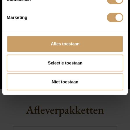
Contact
Marketing
Afleverpakketten
Alles toestaan
Selectie toestaan
Niet toestaan
Afleverpakketten