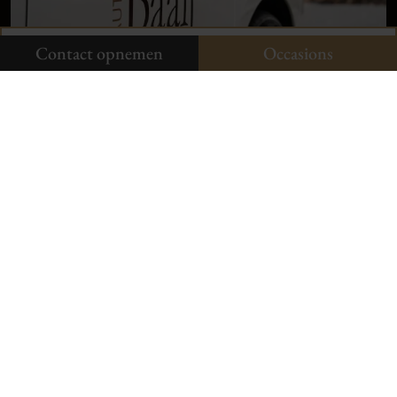
Onze occasions
Contact opnemen
Contact opnemen
Occasions
Neem contact op
Aldenhof 11-01
6537 AC Nijmegen
024-3440424