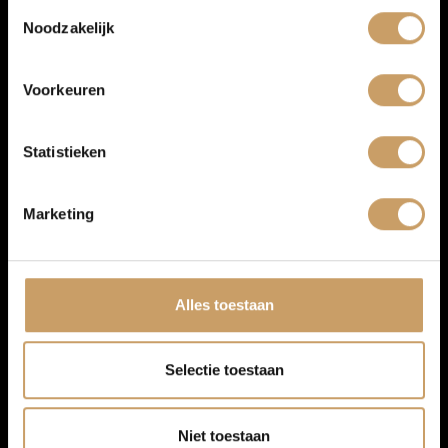
Toestemmingsselectie
Noodzakelijk
Navigatiesysteem full map
Over Autobedrijf De Baaij
Spraakbediening
Voorkeuren
Multimedia-voorbereiding
Blogs
Radio
Statistieken
Contact
Marketing
Afleverpakketten
Alles toestaan
Selectie toestaan
Niet toestaan