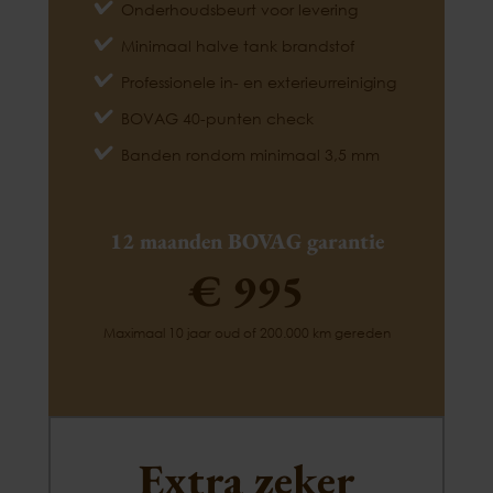
Onderhoudsbeurt voor levering
Minimaal halve tank brandstof
Professionele in- en exterieurreiniging
BOVAG 40-punten check
Banden rondom minimaal 3,5 mm
12 maanden BOVAG garantie
€ 995
Maximaal 10 jaar oud of 200.000 km gereden
Extra zeker