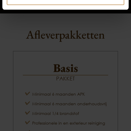
Afleverpakketten
Basis
PAKKET
Minimaal 6 maanden APK
Minimaal 6 maanden onderhoudsvrij
Minimaal 1/4 brandstof
Professionele in en exterieur reiniging