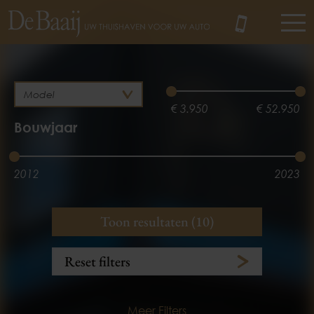
MENU
€ 3.950
€ 52.950
Bouwjaar
2012
2023
Brandstof
Kilometerstand
Toon resultaten (10)
Hybride
Diesel
3.100 km
245.385 km
Reset filters
Benzine
Elektrisch
Meer Filters