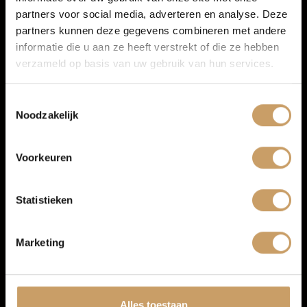
partners voor social media, adverteren en analyse. Deze
Verkoop
partners kunnen deze gegevens combineren met andere
Meer informatie
informatie die u aan ze heeft verstrekt of die ze hebben
Proefrit aanvragen
verzameld op basis van uw gebruik van hun services.
Auto onderhoud
Toestemmingsselectie
Noodzakelijk
Over Autobedrijf De Baaij
Voorkeuren
Blogs
Statistieken
Contact
Marketing
Afleverpakketten
Volkswagen Golf
Alles toestaan