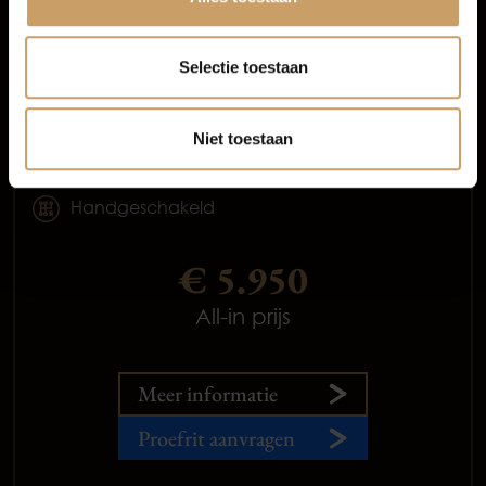
Variant 1.0 TSI Trendline
Selectie toestaan
2015
Benzine
Niet toestaan
245.385 km
Handgeschakeld
€ 5.950
All-in prijs
Meer informatie
Proefrit aanvragen