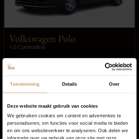
Volkswagen Polo
1.0 Comfortline
Occasions
2018
Benzine
Autolease
Toestemming
Details
Over
144.863 km
Financiering
Handgeschakeld
Deze website maakt gebruik van cookies
We gebruiken cookies om content en advertenties te
€ 10.450
personaliseren, om functies voor social media te bieden
Autoverzekeringen
Incl. BTW
en om ons websiteverkeer te analyseren. Ook delen we
All-in prijs
informatie over uw gebruik van onze site met onze