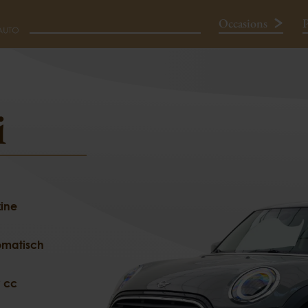
Occasions
P
SENTIAL
i
Neem contact op
ine
omatisch
 cc