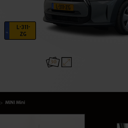
L-311-
ZG
30
MINI Mini