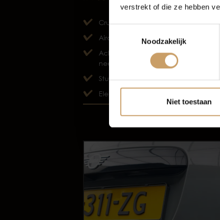
verstrekt of die ze hebben v
Autov
Cruise control
Toestemmingsselectie
Airco
Noodzakelijk
Achterbank in delen
neerklapbaar
Stuur verstelbaar
Elektrische ramen voor
Niet toestaan
TOON MEER