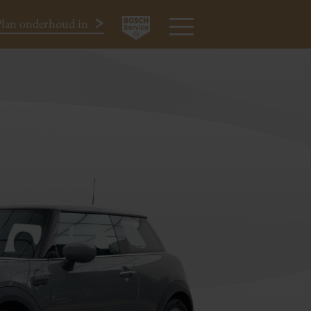
lan onderhoud in
€ 19.450
All-in
024-3440424
MENU