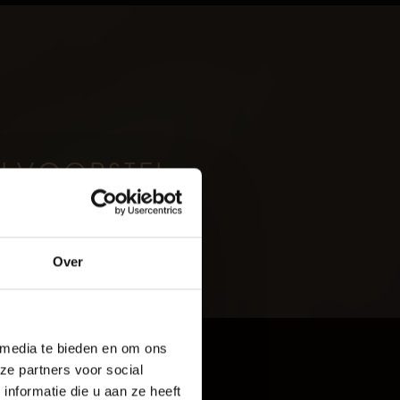
ILVOORSTEL
oud
Over
rijf De Baaij
 media te bieden en om ons
ze partners voor social
Exterieur
nformatie die u aan ze heeft