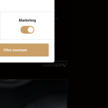
LED koplampen
et
Buitenspiegels in
Marketing
carrosseriekleur
tten
Buitenspiegels
verwarmbaar
Dakspoiler
Alles toestaan
Dimlichten
EER
automatisch
TOON MEER