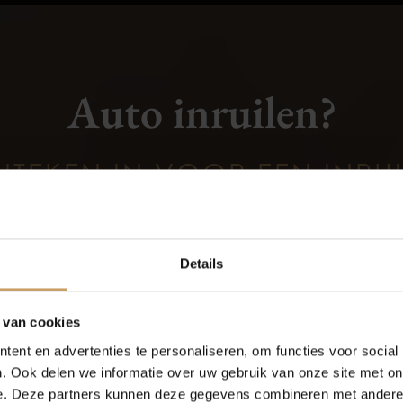
Auto inruilen?
NTEKEN IN VOOR EEN INRU
Occasions
Auto onderh
Aanvragen
Details
Autolease
Over Autobed
 van cookies
ent en advertenties te personaliseren, om functies voor social
Financiering
Blogs
. Ook delen we informatie over uw gebruik van onze site met on
Veiligheid
Overige
e. Deze partners kunnen deze gegevens combineren met andere i