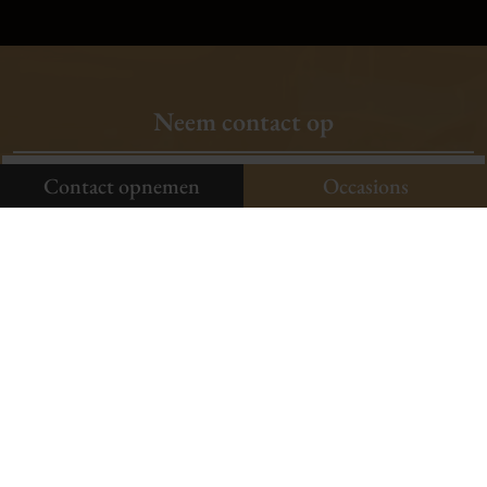
klanten
vertellen
Plan uw onderhoud
Neem contact op
Onze occasions
Contact opnemen
Contact opnemen
Occasions
Aldenhof 11-01
6537 AC Nijmegen
024-3440424
Onze occasions
Plan uw onderhoud