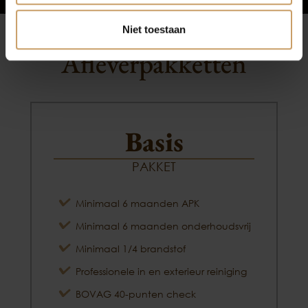
Niet toestaan
Afleverpakketten
Basis
PAKKET
Minimaal 6 maanden APK
Minimaal 6 maanden onderhoudsvrij
Minimaal 1/4 brandstof
Professionele in en exterieur reiniging
BOVAG 40-punten check