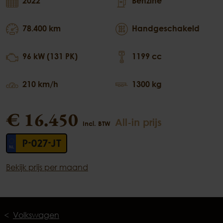
2022
Benzine
78.400 km
Handgeschakeld
96 kW (131 PK)
1199 cc
210 km/h
1300 kg
€ 16.450
All-in prijs
Incl. BTW
P-027-JT
Bekijk prijs per maand
Volkswagen