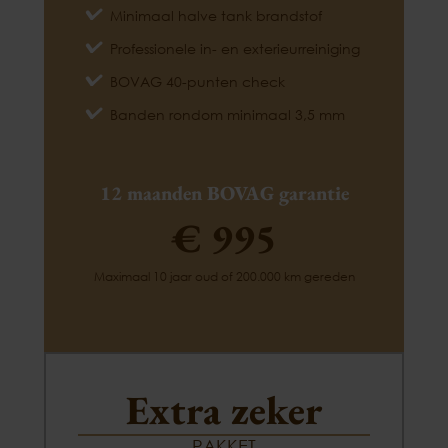
Minimaal halve tank brandstof
Professionele in- en exterieurreiniging
BOVAG 40-punten check
Banden rondom minimaal 3,5 mm
12 maanden BOVAG garantie
€ 995
Maximaal 10 jaar oud of 200.000 km gereden
Extra zeker
PAKKET