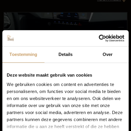
Occasions
Autolease
Toestemming
Details
Over
Financiering
Deze website maakt gebruik van cookies
We gebruiken cookies om content en advertenties te
personaliseren, om functies voor social media te bieden
Autoverzekeringen
en om ons websiteverkeer te analyseren. Ook delen we
informatie over uw gebruik van onze site met onze
Infotainment
partners voor social media, adverteren en analyse. Deze
Verkoop
partners kunnen deze gegevens combineren met andere
Navigatiesysteem full map
informatie die u aan ze heeft verstrekt of die ze hebben