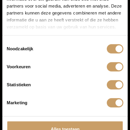
partners voor social media, adverteren en analyse. Deze
Verkoop
partners kunnen deze gegevens combineren met andere
Meer informatie
informatie die u aan ze heeft verstrekt of die ze hebben
Proefrit aanvragen
verzameld op basis van uw gebruik van hun services.
Auto onderhoud
Toestemmingsselectie
Noodzakelijk
Over Autobedrijf De Baaij
Voorkeuren
Blogs
Statistieken
Contact
Marketing
Afleverpakketten
Volkswagen Golf
Alles toestaan