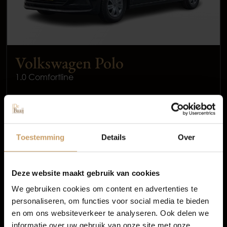
Volkswagen Polo
1.0 Comfortline
Occasions
2018
Benzine
Autolease
Toestemming
Details
Over
144.863 km
Financiering
Handgeschakeld
Deze website maakt gebruik van cookies
We gebruiken cookies om content en advertenties te
€ 10.450
personaliseren, om functies voor social media te bieden
Autoverzekeringen
Incl. BTW
en om ons websiteverkeer te analyseren. Ook delen we
All-in prijs
informatie over uw gebruik van onze site met onze