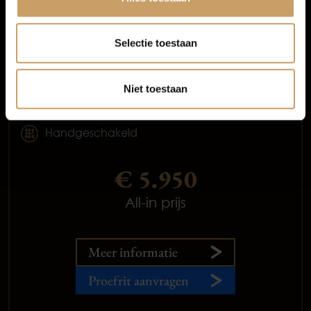
Variant 1.0 TSI Trendline
Selectie toestaan
2015
Benzine
Niet toestaan
245.385 km
Handgeschakeld
€ 5.950
All-in prijs
Meer informatie
Proefrit aanvragen