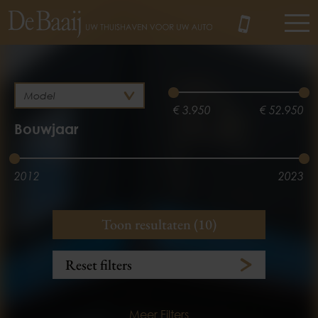
MENU
€ 3.950
€ 52.950
Bouwjaar
2012
2023
Brandstof
Kilometerstand
Toon resultaten (10)
Hybride
Diesel
3.100 km
245.385 km
Reset filters
Benzine
Elektrisch
Meer Filters