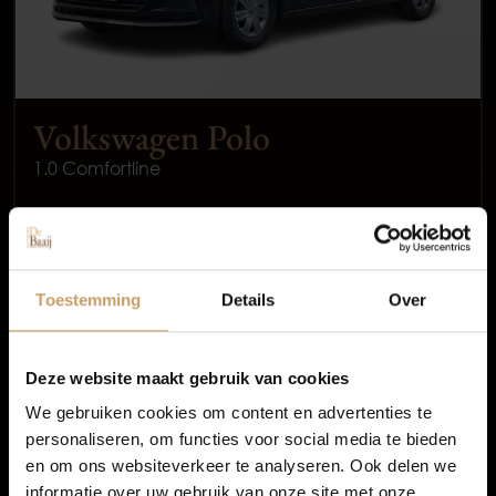
Volkswagen Polo
1.0 Comfortline
Occasions
2018
Benzine
Autolease
Toestemming
Details
Over
144.863 km
Financiering
Handgeschakeld
Deze website maakt gebruik van cookies
We gebruiken cookies om content en advertenties te
€ 10.450
personaliseren, om functies voor social media te bieden
Autoverzekeringen
Incl. BTW
en om ons websiteverkeer te analyseren. Ook delen we
All-in prijs
informatie over uw gebruik van onze site met onze