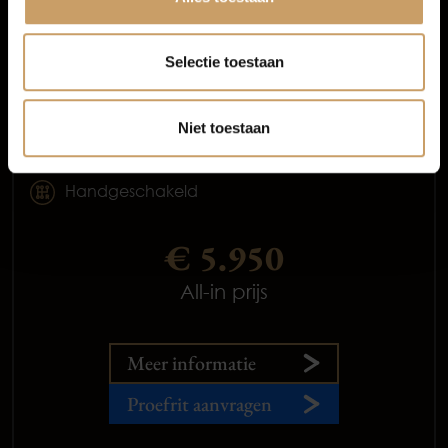
Variant 1.0 TSI Trendline
Selectie toestaan
2015
Benzine
Niet toestaan
245.385 km
Handgeschakeld
€ 5.950
All-in prijs
Meer informatie
Proefrit aanvragen