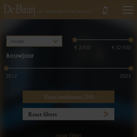
MENU
€ 3.950
€ 52.950
Bouwjaar
2012
2023
Brandstof
Kilometerstand
Toon resultaten (10)
Hybride
Diesel
3.100 km
245.385 km
Reset filters
Benzine
Elektrisch
Meer Filters