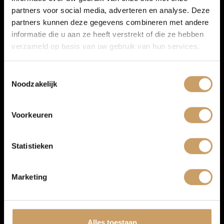
partners voor social media, adverteren en analyse. Deze
Verkoop
partners kunnen deze gegevens combineren met andere
Meer informatie
informatie die u aan ze heeft verstrekt of die ze hebben
Proefrit aanvragen
verzameld op basis van uw gebruik van hun services.
Auto onderhoud
Toestemmingsselectie
Noodzakelijk
Over Autobedrijf De Baaij
Voorkeuren
Blogs
Statistieken
Contact
Marketing
Afleverpakketten
Volkswagen Golf
Alles toestaan