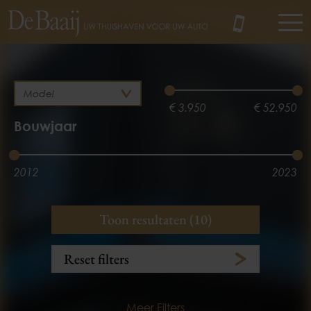
MENU
€ 3.950
€ 52.950
Bouwjaar
2012
2023
Brandstof
Kilometerstand
Toon resultaten (10)
Hybride
Diesel
3.100 km
245.385 km
Reset filters
Benzine
Elektrisch
Meer Filters