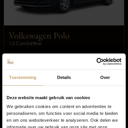
Volkswagen Polo
1.0 Comfortline
Occasions
2018
Benzine
Autolease
Toestemming
Details
Over
144.863 km
Financiering
Handgeschakeld
Deze website maakt gebruik van cookies
We gebruiken cookies om content en advertenties te
€ 10.450
personaliseren, om functies voor social media te bieden
Autoverzekeringen
Incl. BTW
en om ons websiteverkeer te analyseren. Ook delen we
All-in prijs
informatie over uw gebruik van onze site met onze