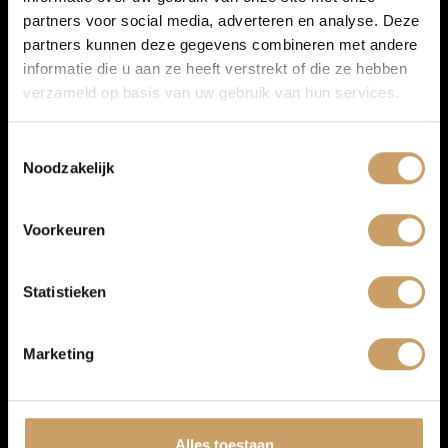
partners voor social media, adverteren en analyse. Deze
Verkoop
partners kunnen deze gegevens combineren met andere
Meer informatie
informatie die u aan ze heeft verstrekt of die ze hebben
Proefrit aanvragen
verzameld op basis van uw gebruik van hun services.
Auto onderhoud
Toestemmingsselectie
Noodzakelijk
Over Autobedrijf De Baaij
Voorkeuren
Blogs
Statistieken
Contact
Marketing
Afleverpakketten
Volkswagen Golf
Alles toestaan