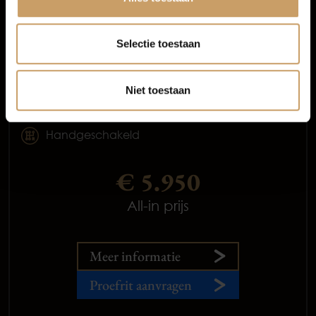
Variant 1.0 TSI Trendline
Selectie toestaan
2015
Benzine
Niet toestaan
245.385 km
Handgeschakeld
€ 5.950
All-in prijs
Meer informatie
Proefrit aanvragen