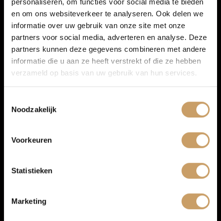
personaliseren, om functies voor social media te bieden
Autoverzekeringen
en om ons websiteverkeer te analyseren. Ook delen we
informatie over uw gebruik van onze site met onze
partners voor social media, adverteren en analyse. Deze
Verkoop
Droomauto niet
partners kunnen deze gegevens combineren met andere
informatie die u aan ze heeft verstrekt of die ze hebben
gevonden?
verzameld op basis van uw gebruik van hun services.
Auto onderhoud
Toestemmingsselectie
Noodzakelijk
Kunt u uw ideale auto niet vinden? Wij
Over Autobedrijf De Baaij
zoeken hem voor u! Geef uw wensen door
en wij gaan op zoek naar de perfecte
Voorkeuren
match.
Blogs
Statistieken
Zoekopdracht starten
Contact
Marketing