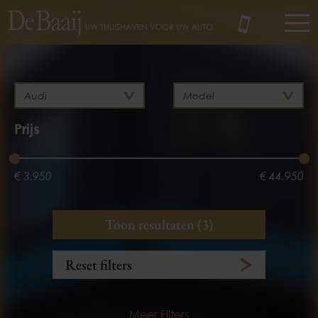
MENU
Prijs
€ 3.950
€ 44.950
Bouwjaar
Brandstof
Toon resultaten (3)
Benzine
Hybride
2012
2022
Reset filters
Meer Filters