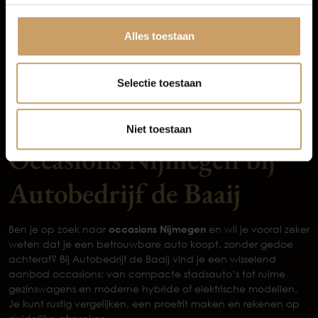
Afleverpakketten
Alles toestaan
3 van 3 voertuigen
1
Selectie toestaan
Niet toestaan
Occasions Nijmegen bij
Autobedrijf de Baaij
Ben je op zoek naar
occasions Nijmegen
en wil je vooral zeker
weten dat je een betrouwbare auto koopt, zonder gedoe
achteraf? Bij Autobedrijf de Baaij vind je een wisselend
aanbod occasions: van compacte stadsauto’s tot ruime
gezinswagens en moderne hybride of elektrische modellen.
Je kunt rustig vergelijken, een proefrit maken en rekenen op