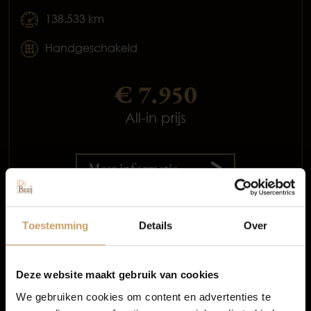
138.533 km
Handgeschakeld
€ 7.950
All-in prijs
Occasions
Meer informatie
Proefrit aanvragen
Autolease
Toestemming
Details
Over
Financiering
Deze website maakt gebruik van cookies
We gebruiken cookies om content en advertenties te