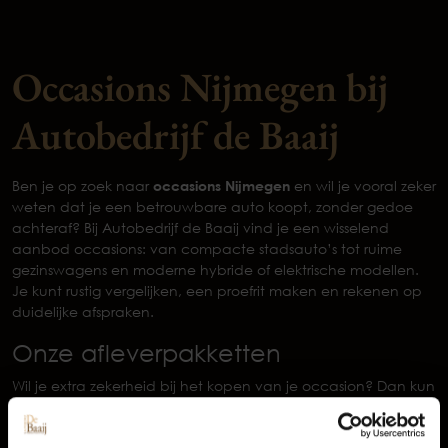
Occasions Nijmegen bij
Autobedrijf de Baaij
Ben je op zoek naar
occasions Nijmegen
en wil je vooral zeker
weten dat je een betrouwbare auto koopt, zonder gedoe
achteraf? Bij Autobedrijf de Baaij vind je een wisselend
aanbod occasions: van compacte stadsauto’s tot ruime
gezinswagens en moderne hybride of elektrische modellen.
Je kunt rustig vergelijken, een proefrit maken en rekenen op
duidelijke afspraken.
Onze afleverpakketten
Occasions
Wil je extra zekerheid bij het kopen van je occasion? Dan kun
je kiezen uit verschillende afleverpakketten van de Baaij:
Basis pakket
is altijd inbegrepen en bevat onder andere