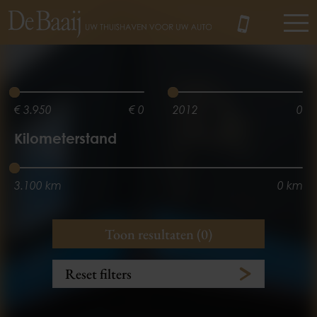
MENU
€ 3.950
€ 0
2012
0
Kilometerstand
3.100 km
0 km
Vermogen
Aantal zitplaatsen
Toon resultaten (0)
0 kw
3 zitplaats(en)
5 zitplaats(en)
0 kw
Reset filters