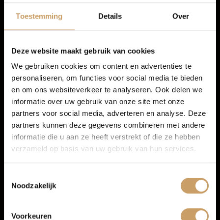
Autolease
minimaal 6 maanden APK, minimaal een kwart tank
Toestemming
Details
Over
brandstof, professionele reiniging, een BOVAG 40-punten
check en 6 maanden de Baaij garantie.
Zeker pakket
(meest gekozen) kost € 995 en biedt extra’s
Financiering
zoals een nieuwe APK, onderhoudsbeurt voor levering,
Deze website maakt gebruik van cookies
minimaal een halve tank brandstof, banden rondom
We gebruiken cookies om content en advertenties te
minimaal 3,5 mm profiel, professionele reiniging en 12
personaliseren, om functies voor social media te bieden
Autoverzekeringen
maanden BOVAG garantie.
en om ons websiteverkeer te analyseren. Ook delen we
Extra Zeker pakket
voor € 1.595, met onder andere een
nieuwe APK, onderhoudsbeurt, volle tank brandstof, 12
informatie over uw gebruik van onze site met onze
maanden pechhulp in Nederland en 24 maanden BOVAG
partners voor social media, adverteren en analyse. Deze
Verkoop
garantie
partners kunnen deze gegevens combineren met andere
informatie die u aan ze heeft verstrekt of die ze hebben
Elektrische occasions: standaard
verzameld op basis van uw gebruik van hun services.
een SOH-rapport
Auto onderhoud
Koop je een elektrische occasion of plug-in hybride? Dan wil
Toestemmingsselectie
je niet gokken op accugezondheid. Daarom meet de Baaij
Noodzakelijk
Over Autobedrijf De Baaij
de
State of Health (SOH)
standaard bij elektrische en plug-in
hybride occasions en je ontvangt een duidelijk SOH-rapport.
Dat geeft inzicht in de conditie van de aandrijfaccu ten
Voorkeuren