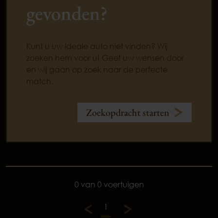
gevonden?
Kunt u uw ideale auto niet vinden? Wij
zoeken hem voor u! Geef uw wensen door
en wij gaan op zoek naar de perfecte
match.
Zoekopdracht starten
0 van 0 voertuigen
1