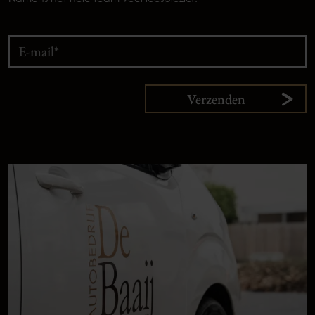
Verzenden
9,
1
klanten
vertellen