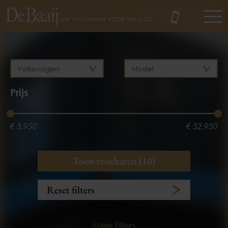
MENU
Prijs
€ 3.950
€ 52.950
Bouwjaar
Brandstof
Toon resultaten (10)
Hybride
Diesel
2012
2023
Reset filters
Benzine
Elektrisch
Meer Filters