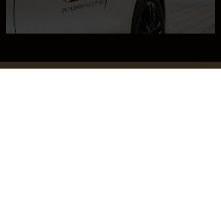
Plan uw onderhoud
Onze occasions
Neem contact op
Aldenhof 11-01
6537 AC Nijmegen
024-3440424
Onze occasions