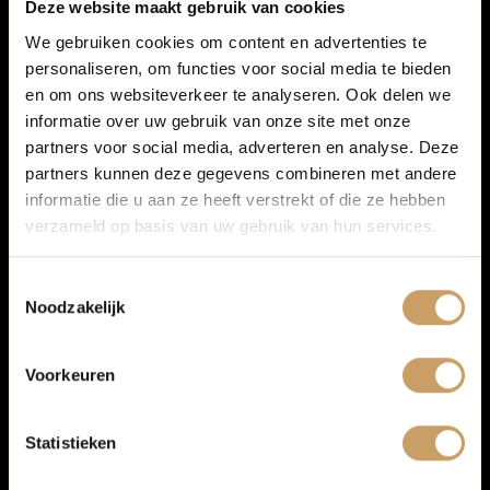
Financiering
Deze website maakt gebruik van cookies
Meer informatie
We gebruiken cookies om content en advertenties te
personaliseren, om functies voor social media te bieden
Autoverzekeringen
Proefrit aanvragen
en om ons websiteverkeer te analyseren. Ook delen we
informatie over uw gebruik van onze site met onze
partners voor social media, adverteren en analyse. Deze
Verkoop
partners kunnen deze gegevens combineren met andere
informatie die u aan ze heeft verstrekt of die ze hebben
verzameld op basis van uw gebruik van hun services.
Auto onderhoud
Toestemmingsselectie
Noodzakelijk
Over Autobedrijf De Baaij
Voorkeuren
Blogs
Statistieken
Volkswagen Polo