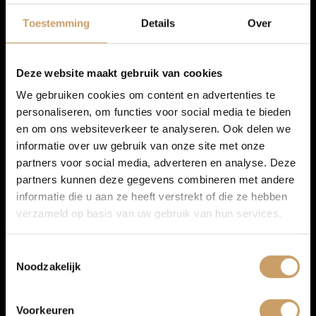
Autolease
minimaal 6 maanden APK, minimaal een kwart tank
Toestemming
Details
Over
brandstof, professionele reiniging, een BOVAG 40-punten
check en 6 maanden de Baaij garantie.
Zeker pakket
(meest gekozen) kost € 995 en biedt extra’s
Financiering
zoals een nieuwe APK, onderhoudsbeurt voor levering,
Deze website maakt gebruik van cookies
minimaal een halve tank brandstof, banden rondom
We gebruiken cookies om content en advertenties te
minimaal 3,5 mm profiel, professionele reiniging en 12
personaliseren, om functies voor social media te bieden
Autoverzekeringen
maanden BOVAG garantie.
en om ons websiteverkeer te analyseren. Ook delen we
Extra Zeker pakket
voor € 1.595, met onder andere een
nieuwe APK, onderhoudsbeurt, volle tank brandstof, 12
informatie over uw gebruik van onze site met onze
maanden pechhulp in Nederland en 24 maanden BOVAG
partners voor social media, adverteren en analyse. Deze
Verkoop
garantie
partners kunnen deze gegevens combineren met andere
informatie die u aan ze heeft verstrekt of die ze hebben
Elektrische occasions: standaard
verzameld op basis van uw gebruik van hun services.
een SOH-rapport
Auto onderhoud
Koop je een elektrische occasion of plug-in hybride? Dan wil
Toestemmingsselectie
je niet gokken op accugezondheid. Daarom meet de Baaij
Noodzakelijk
Over Autobedrijf De Baaij
de
State of Health (SOH)
standaard bij elektrische en plug-in
hybride occasions en je ontvangt een duidelijk SOH-rapport.
Dat geeft inzicht in de conditie van de aandrijfaccu ten
Voorkeuren