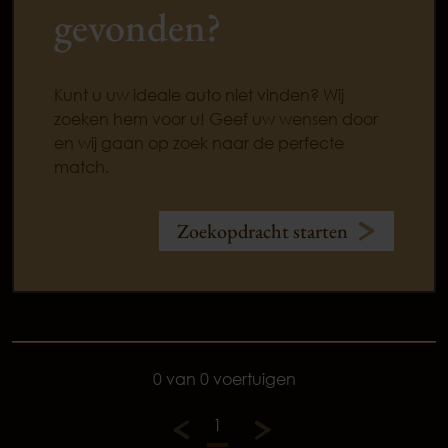
gevonden?
Kunt u uw ideale auto niet vinden? Wij
zoeken hem voor u! Geef uw wensen door
en wij gaan op zoek naar de perfecte
match.
Zoekopdracht starten
0 van 0 voertuigen
1