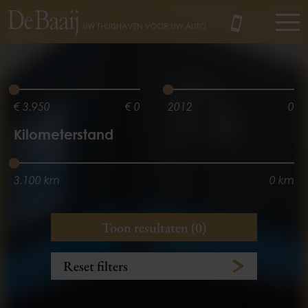
MENU
€ 3.950
€ 0
2012
0
Kilometerstand
3.100 km
0 km
Vermogen
Aantal zitplaatsen
Toon resultaten (0)
0 kw
3 zitplaats(en)
5 zitplaats(en)
0 kw
Reset filters