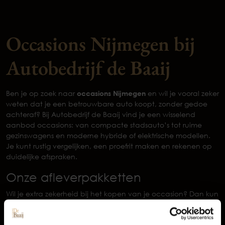
Occasions Nijmegen bij
Autobedrijf de Baaij
Ben je op zoek naar
occasions Nijmegen
en wil je vooral zeker
weten dat je een betrouwbare auto koopt, zonder gedoe
achteraf? Bij Autobedrijf de Baaij vind je een wisselend
aanbod occasions: van compacte stadsauto’s tot ruime
gezinswagens en moderne hybride of elektrische modellen.
Je kunt rustig vergelijken, een proefrit maken en rekenen op
duidelijke afspraken.
Onze afleverpakketten
Occasions
Wil je extra zekerheid bij het kopen van je occasion? Dan kun
je kiezen uit verschillende afleverpakketten van de Baaij:
Basis pakket
is altijd inbegrepen en bevat onder andere