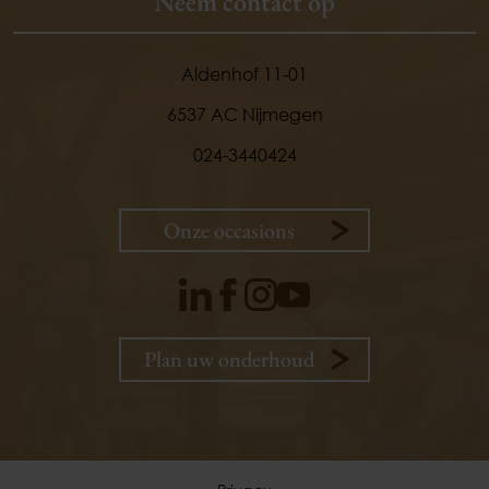
Neem contact op
Aldenhof 11-01
6537 AC Nijmegen
024-3440424
Onze occasions
9,
1
Plan uw onderhoud
klanten
vertellen
Plan uw onderhoud