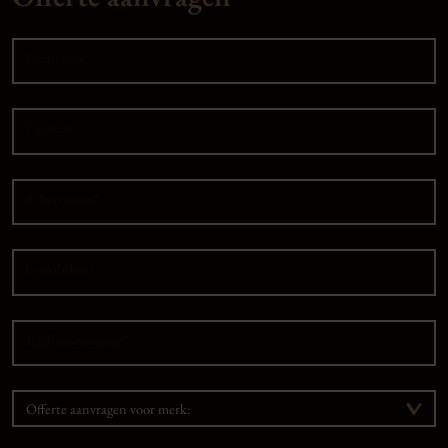
Voornaam*
Tussenv.
Achternaam*
E-mailadres*
Telefoonnummer*
Offerte aanvragen voor merk: