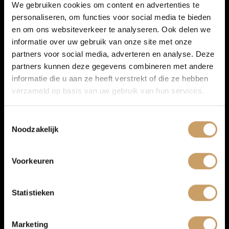
We gebruiken cookies om content en advertenties te
personaliseren, om functies voor social media te bieden
Autoverzekeringen
en om ons websiteverkeer te analyseren. Ook delen we
MA
08:00
-
12:30
|
13:00
-
18:00
informatie over uw gebruik van onze site met onze
DI
08:00
-
12:30
|
13:00
-
18:00
partners voor social media, adverteren en analyse. Deze
Verkoop
partners kunnen deze gegevens combineren met andere
WO
08:00
-
12:30
|
13:00
-
18:00
informatie die u aan ze heeft verstrekt of die ze hebben
DO
08:00
-
12:30
|
13:00
-
18:00
verzameld op basis van uw gebruik van hun services.
Auto onderhoud
VR
08:00
-
12:30
|
13:00
-
18:00
Toestemmingsselectie
ZA
09:00
-
14:00
Noodzakelijk
Over Autobedrijf De Baaij
ZO
Gesloten
Voorkeuren
Blogs
Statistieken
Contact
Marketing