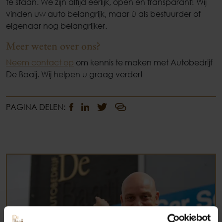
te staan. We zijn altijd eerlijk, open en transparant! Wij
vinden uw auto belangrijk, maar ú als bestuurder of
eigenaar nog belangrijker.
Meer weten over ons?
Neem contact op
om kennis te maken met Autobedrijf
De Baaij. Wij helpen u graag verder!
PAGINA DELEN:
Occasions