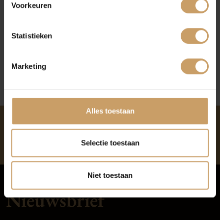
Voorkeuren
Blogs
Naar reviews
Statistieken
Contact
Download ons e-book
Marketing
Afleverpakketten
Alles toestaan
klanten
vertellen
9,
1
Selectie toestaan
Niet toestaan
Nieuwsbrief