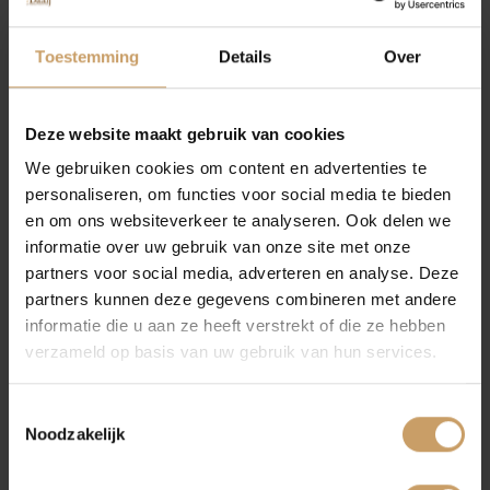
Autolease
Toestemming
Details
Over
Financiering
Meer weten? Kennis maken?
Deze website maakt gebruik van cookies
We gebruiken cookies om content en advertenties te
Neem contact op om kennis te maken met
personaliseren, om functies voor social media te bieden
Autobedrijf De Baaij. Wij helpen u graag
Autoverzekeringen
en om ons websiteverkeer te analyseren. Ook delen we
verder onder het genot van een goede kop
informatie over uw gebruik van onze site met onze
koffie, cappuccino of latte macchiato!
partners voor social media, adverteren en analyse. Deze
Verkoop
partners kunnen deze gegevens combineren met andere
Neem contact op
informatie die u aan ze heeft verstrekt of die ze hebben
verzameld op basis van uw gebruik van hun services.
Auto onderhoud
Bekijk onze reviews
Toestemmingsselectie
Noodzakelijk
Over Autobedrijf De Baaij
Lees hoe tevreden klanten zijn over Autobedrijf
Thijs De Baaij