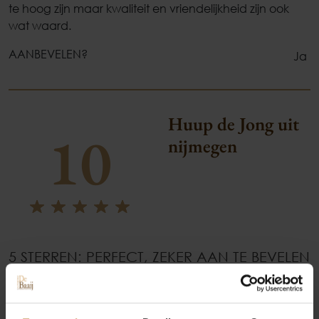
te hoog zijn maar kwaliteit en vriendelijkheid zijn ook
wat waard.
AANBEVELEN?
Ja
Huup de Jong uit
10
nijmegen
Occasions
5 STERREN: PERFECT, ZEKER AAN TE BEVELEN
AANBEVELEN?
Ja
Autolease