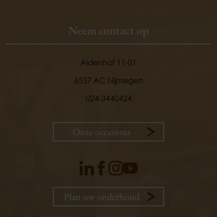
Neem contact op
Aldenhof 11-01
6537 AC Nijmegen
024-3440424
Onze occasions
9,
1
klanten
vertellen
Plan uw onderhoud