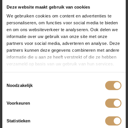
Financiering
Deze website maakt gebruik van cookies
We gebruiken cookies om content en advertenties te
Autoverzekeringen
Ruud van Mourik
personaliseren, om functies voor social media te bieden
8
en om ons websiteverkeer te analyseren. Ook delen we
uit Nijmegen
informatie over uw gebruik van onze site met onze
Verkoop
partners voor social media, adverteren en analyse. Deze
partners kunnen deze gegevens combineren met andere
informatie die u aan ze heeft verstrekt of die ze hebben
Auto onderhoud
verzameld op basis van uw gebruik van hun services.
4 STERREN: GOEDE SERVICE, GOED
Toestemmingsselectie
Over Autobedrijf De Baaij
BEHANDELD
Noodzakelijk
Goed Bovag-autobedrijf. Kennis van zaken,
laagdrempeligheid, prima dienstverlening en
Voorkeuren
Blogs
\"meedenken\" maken dat ik er weer ben
teruggekomen na een paar jaar afwezigheid.
Statistieken
AANBEVELEN?
Ja