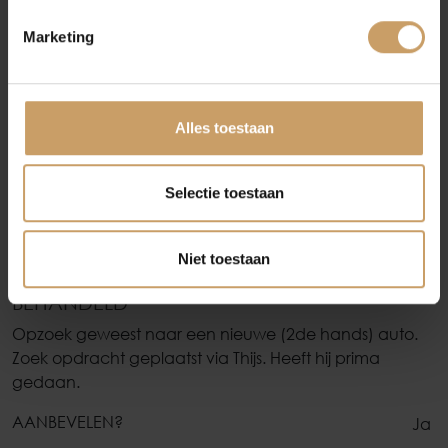
Contact
Marketing
Afleverpakketten
anoniem uit
8
Alles toestaan
Selectie toestaan
Niet toestaan
4 STERREN: GOEDE SERVICE, GOED
BEHANDELD
Opzoek geweest naar een nieuwe (2de hands) auto.
Zoek opdracht geplaatst via Thijs. Heeft hij prima
gedaan.
AANBEVELEN?
Ja