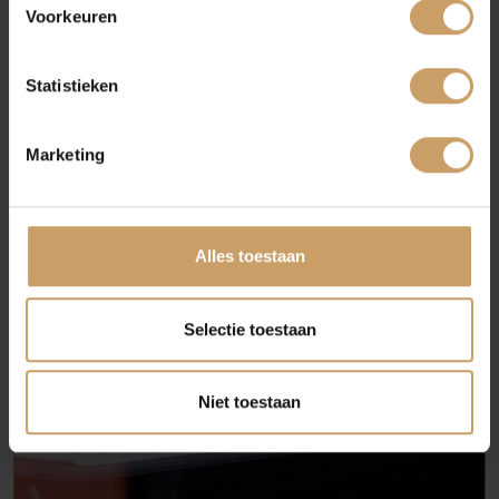
Voorkeuren
Blogs
Statistieken
Contact
Marketing
Afleverpakketten
Alles toestaan
Selectie toestaan
Niet toestaan