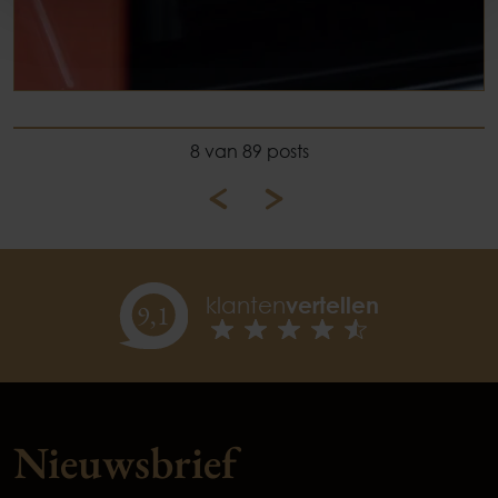
8 van 89 posts
klanten
vertellen
9,
1
Nieuwsbrief