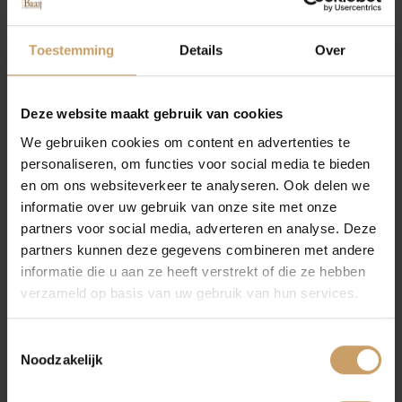
Autolease
Toestemming
Details
Over
Financiering
Deze website maakt gebruik van cookies
We gebruiken cookies om content en advertenties te
personaliseren, om functies voor social media te bieden
Autoverzekeringen
en om ons websiteverkeer te analyseren. Ook delen we
informatie over uw gebruik van onze site met onze
partners voor social media, adverteren en analyse. Deze
Verkoop
partners kunnen deze gegevens combineren met andere
informatie die u aan ze heeft verstrekt of die ze hebben
verzameld op basis van uw gebruik van hun services.
Auto onderhoud
Toestemmingsselectie
Noodzakelijk
Over Autobedrijf De Baaij