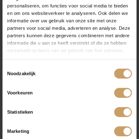
personaliseren, om functies voor social media te bieden
Autoverzekeringen
all-in prijzen zonder addertjes onder het gras.
en om ons websiteverkeer te analyseren. Ook delen we
Is uw auto toe aan onderhoud?
Neem dan contact
informatie over uw gebruik van onze site met onze
met ons op
, we helpen u graag weer veilig en
partners voor social media, adverteren en analyse. Deze
Verkoop
vertrouwd op weg!
partners kunnen deze gegevens combineren met andere
informatie die u aan ze heeft verstrekt of die ze hebben
verzameld op basis van uw gebruik van hun services.
Auto onderhoud
PAGINA DELEN:
Toestemmingsselectie
Noodzakelijk
Over Autobedrijf De Baaij
Voorkeuren
Blogs
Statistieken
Contact
Marketing