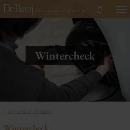
MENU
Wintercheck
Regulier onderhoud
Wintercheck