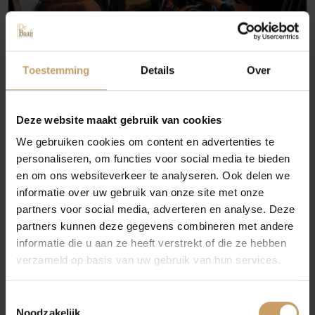
Occasions
Autolease
Toestemming
Details
Over
Financiering
Deze website maakt gebruik van cookies
We gebruiken cookies om content en advertenties te
personaliseren, om functies voor social media te bieden
6. Let op APK, garantie en aflevervoorwaarden
Autoverzekeringen
en om ons websiteverkeer te analyseren. Ook delen we
Een geldige APK zegt iets over de technische staat van
informatie over uw gebruik van onze site met onze
de auto, maar betekent niet altijd dat er geen
partners voor social media, adverteren en analyse. Deze
Verkoop
toekomstige problemen kunnen ontstaan. Vraag
partners kunnen deze gegevens combineren met andere
daarom ook naar de garantievoorwaarden.
informatie die u aan ze heeft verstrekt of die ze hebben
verzameld op basis van uw gebruik van hun services.
Wat biedt Autobedrijf de Baaij?
Auto onderhoud
Bij de aankoop van een van
onze occasions
hebben
Toestemmingsselectie
we de keuze uit verschillende
afleverpakketten
. Het
Noodzakelijk