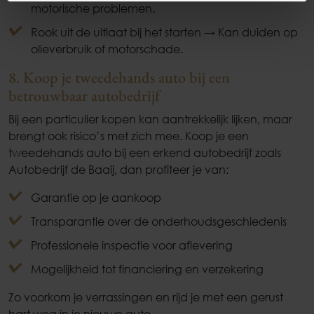
motorische problemen.
Rook uit de uitlaat bij het starten → Kan duiden op
olieverbruik of motorschade.
8. Koop je tweedehands auto bij een
betrouwbaar autobedrijf
Bij een particulier kopen kan aantrekkelijk lijken, maar
brengt ook risico’s met zich mee. Koop je een
tweedehands auto bij een erkend autobedrijf zoals
Autobedrijf de Baaij, dan profiteer je van:
Garantie op je aankoop
Transparantie over de onderhoudsgeschiedenis
Professionele inspectie voor aflevering
Mogelijkheid tot financiering en verzekering
Zo voorkom je verrassingen en rijd je met een gerust
hart weg in je nieuwe auto.