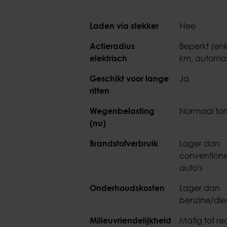
Laden via stekker
Nee
Actieradius
Beperkt (en
elektrisch
km, automat
Geschikt voor lange
Ja
ritten
Wegenbelasting
Normaal tar
(nu)
Brandstofverbruik
Lager dan
conventione
auto's
Onderhoudskosten
Lager dan
benzine/die
Milieuvriendelijkheid
Matig tot red