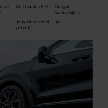
uurder
Duurder dan HEV
Hoogste
e
aanschafprijs
Ja (voor optimaal
Ja
gebruik)