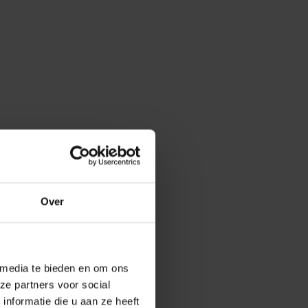
oud
Over
rijf De Baaij
 media te bieden en om ons
ze partners voor social
nformatie die u aan ze heeft