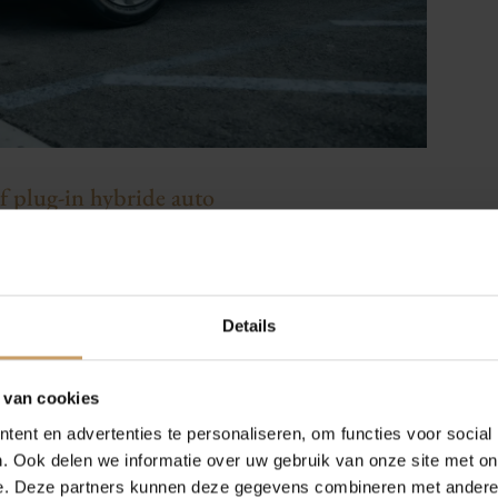
f plug-in hybride auto
n twee werelden. Je tankt benzine, maar verbruikt
 elektromotor. Een plug-in hybride gaat nog een
Occasions
Auto onderh
kilometers volledig elektrisch.
Details
 hybride kun je laden, maar ben je niet
Autolease
Over Autobed
:
zeker in stadsverkeer of bij korte ritten.
 van cookies
en laadpaal:
je hebt altijd de zekerheid van
ent en advertenties te personaliseren, om functies voor social
Financiering
Blogs
. Ook delen we informatie over uw gebruik van onze site met on
e. Deze partners kunnen deze gegevens combineren met andere i