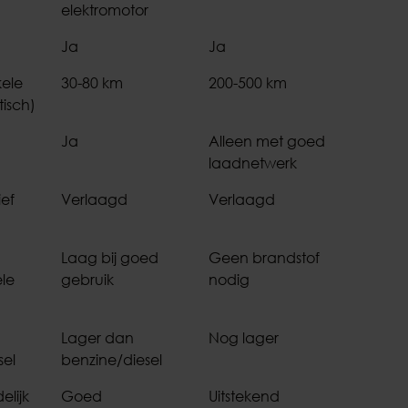
elektromotor
Ja
Ja
kele
30-80 km
200-500 km
isch)
Ja
Alleen met goed
laadnetwerk
ief
Verlaagd
Verlaagd
Laag bij goed
Geen brandstof
le
gebruik
nodig
Lager dan
Nog lager
sel
benzine/diesel
elijk
Goed
Uitstekend