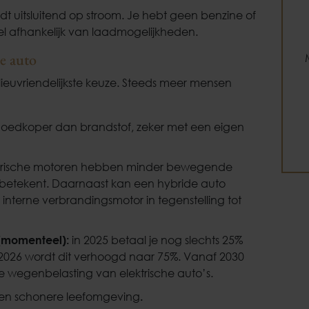
jdt uitsluitend op stroom. Je hebt geen benzine of
el afhankelijk van laadmogelijkheden.
e auto
ilieuvriendelijkste keuze. Steeds meer mensen
 goedkoper dan brandstof, zeker met een eigen
trische motoren hebben minder bewegende
e betekent. Daarnaast kan een hybride auto
terne verbrandingsmotor in tegenstelling tot
 (momenteel):
in 2025 betaal je nog slechts 25%
026 wordt dit verhoogd naar 75%. Vanaf 2030
e wegenbelasting van elektrische auto’s.
 een schonere leefomgeving
.