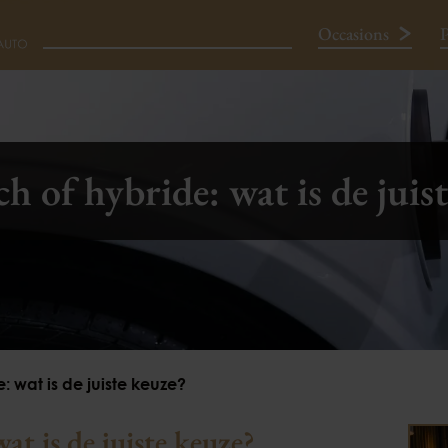
Occasions
P
Neem contact op
ch of hybride: wat is de juis
e: wat is de juiste keuze?
at is de juiste keuze?