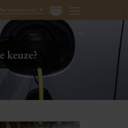
lan onderhoud in
024-3440424
MENU
te keuze?